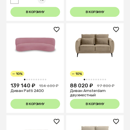
В КОРЗИНУ
В КОРЗИНУ
— 10%
— 10%
1
2
3
4
5
6
7
8
9
10
1
2
3
4
5
6
7
8
9
10
139 140 ₽
88 020 ₽
154 600 ₽
97 800 ₽
Диван Patti 2400
Диван Amsterdam
двухместный
В КОРЗИНУ
В КОРЗИНУ