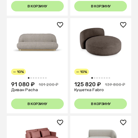
В КОРЗИНУ
В КОРЗИНУ
— 10%
— 10%
1
2
3
4
5
6
7
8
1
2
3
4
5
6
7
8
91 080 ₽
125 820 ₽
101 200 ₽
139 800 ₽
Диван Pacha
Кушетка Fabro
В КОРЗИНУ
В КОРЗИНУ