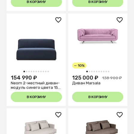
В КОРЗИНУ
В КОРЗИНУ
— 10%
1
2
3
4
5
6
7
8
9
10
11
1
2
3
4
5
6
7
8
9
10
154 990 ₽
125 000 ₽
138 900 ₽
Neom 2-местный диван-
Диван Marsala
модуль синего цвета 150
см
В КОРЗИНУ
В КОРЗИНУ