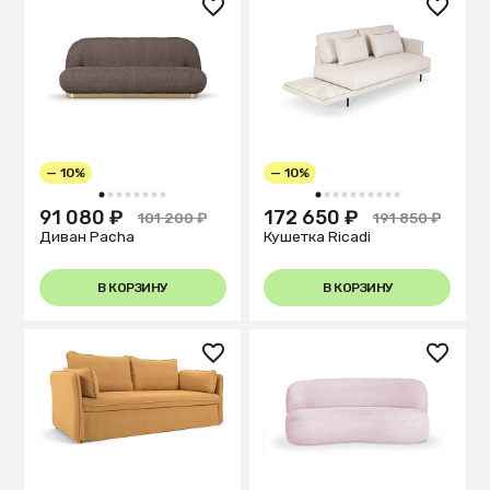
— 10%
— 10%
1
2
3
4
5
6
7
8
1
2
3
4
5
6
7
8
9
10
91 080 ₽
172 650 ₽
101 200 ₽
191 850 ₽
Диван Pacha
Кушетка Ricadi
В КОРЗИНУ
В КОРЗИНУ