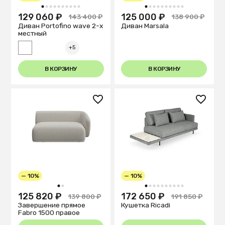
1
2
3
4
5
6
7
8
9
10
1
2
3
4
5
6
7
8
9
10
129 060 ₽
125 000 ₽
143 400 ₽
138 900 ₽
Диван Portofino wave 2-х
Диван Marsala
местный
+5
В КОРЗИНУ
В КОРЗИНУ
— 10%
— 10%
1
2
1
2
3
4
5
6
7
8
9
10
125 820 ₽
172 650 ₽
139 800 ₽
191 850 ₽
Завершение прямое
Кушетка Ricadi
Fabro 1500 правое