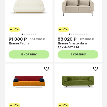
— 10%
— 10%
1
2
3
4
5
6
7
8
1
2
3
4
5
6
7
8
9
10
91 080 ₽
88 020 ₽
101 200 ₽
97 800 ₽
Диван Pacha
Диван Amsterdam
двухместный
В КОРЗИНУ
В КОРЗИНУ
— 10%
— 10%