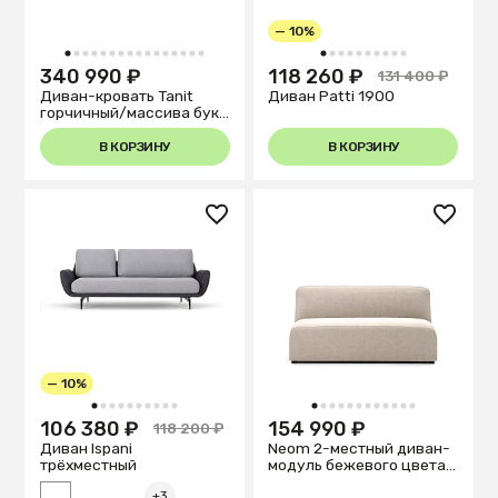
— 10%
1
2
3
4
5
6
7
8
9
10
11
12
13
14
15
16
1
2
3
4
5
6
7
8
9
10
340 990 ₽
118 260 ₽
131 400 ₽
Диван-кровать Tanit
Диван Patti 1900
горчичный/массива бука
210см
В КОРЗИНУ
В КОРЗИНУ
— 10%
1
2
3
4
5
6
7
8
9
10
1
2
3
4
5
6
7
8
9
10
11
12
106 380 ₽
154 990 ₽
118 200 ₽
Диван Ispani
Neom 2-местный диван-
трёхместный
модуль бежевого цвета
150 см
+3