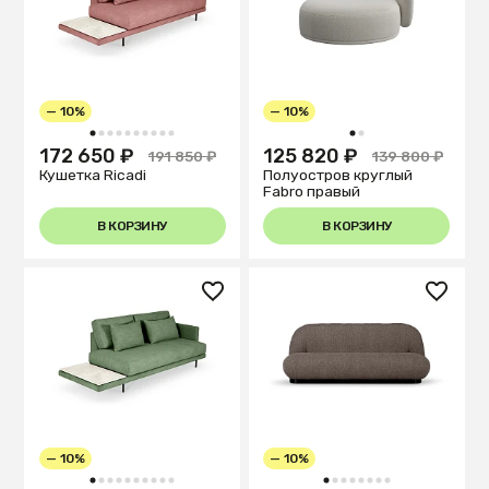
— 10%
— 10%
1
2
3
4
5
6
7
8
9
10
1
2
172 650 ₽
125 820 ₽
191 850 ₽
139 800 ₽
Кушетка Ricadi
Полуостров круглый
Fabro правый
В КОРЗИНУ
В КОРЗИНУ
— 10%
— 10%
1
2
3
4
5
6
7
8
9
10
1
2
3
4
5
6
7
8