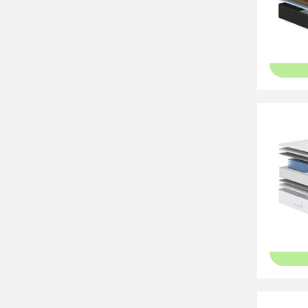
140x24
14
33 59
Матрас