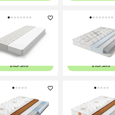
0 ₽
59 530 ₽
Classic Flex Middle
Матрас Lux Optima
+14
+
0x96
80x96
90x96
160x271
80x271
80x271
90x271
В КОРЗИНУ
В КОРЗИНУ
0 ₽
26 240 ₽
 Comfort Eco Hard
Матрас Comfort Eco Op