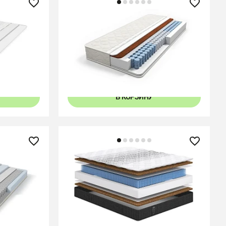
20 990 ₽
Foam
Матрас Balance Optima
49
120x96
120x96
140x96
140x96
В КОРЗИНУ
27 290 ₽
Матрас Comfort Strong Hard
7
+3
80x65
90x65
90x65
160x44