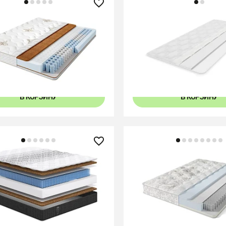
40 ₽
6 210 ₽
 Comfort Eco Optima
Наматрасник-топпер 
+
120x
77x
80x
80x
В КОРЗИНУ
В КОРЗИНУ
40 ₽
38 630 ₽
 Comfort Strong Hard
Матрас Lux Optima
+
80x96
90x96
90x96
120x96