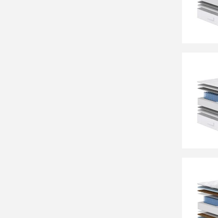
17 63
Матрас
41 99
Матрас