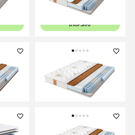
80x46
80x46
140x46
160x46
200x46
В КОРЗИНУ
28 340 ₽
rd
Матрас Comfort Eco Optima
В КОРЗИНУ
26 240 ₽