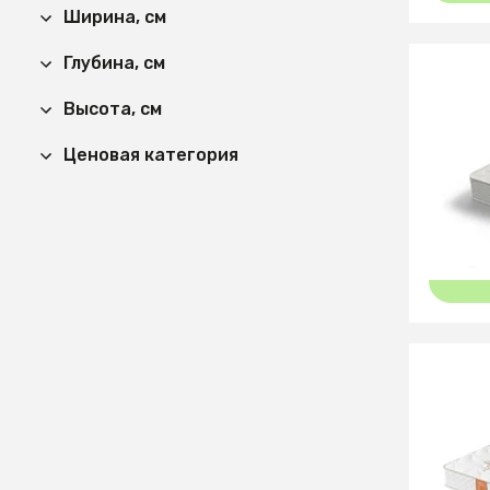
Ширина, см
Глубина, см
18 89
Высота, см
Матрас 
Ценовая категория
90x96
12
27 29
Матрас