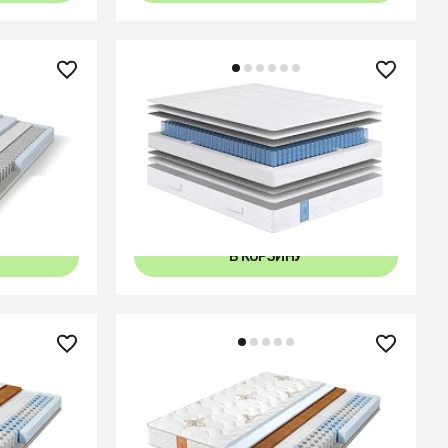
26 450 ₽
Матрас Classic Standart Soft
9
В КОРЗИНУ
27 290 ₽
tima
Матрас Comfort Eco Middle