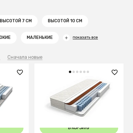
ВЫСОТОЙ 7 СМ
ВЫСОТОЙ 10 СМ
ОКИЕ
МАЛЕНЬКИЕ
показать все
й
Сначала новые
24 260 ₽
Матрас Balance Optima
6
+11
160x96
80x96
80x96
90x96
В КОРЗИНУ