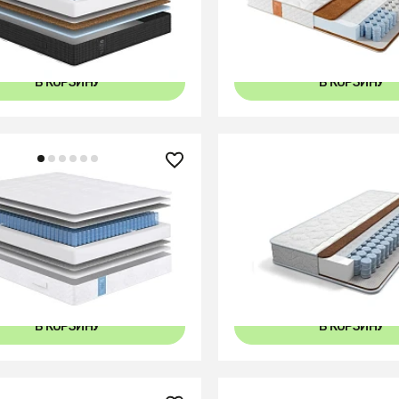
0x24
В КОРЗИНУ
В КОРЗИНУ
0 ₽
12 490 ₽
 Classic Standart Soft
Матрас Kids Tender
+
70x170
80x170
80x170
80x170
В КОРЗИНУ
В КОРЗИНУ