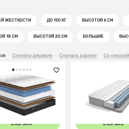
ЕЙ ЖЕСТКОСТИ
ДО 150 КГ
ВЫСОТОЙ 6 СМ
Й 18 СМ
ВЫСОТОЙ 20 СМ
БОЛЬШИЕ
ВЫС
ное
Сначала дешевле
Сначала дороже
Со скидко
40 ₽
15 220 ₽
 Comfort Strong Hard
Матрас Kids Play
+
90x96
90x96
70x96
80x96
В КОРЗИНУ
В КОРЗИНУ