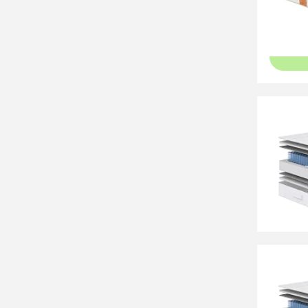
18 79
Матрас
18 79