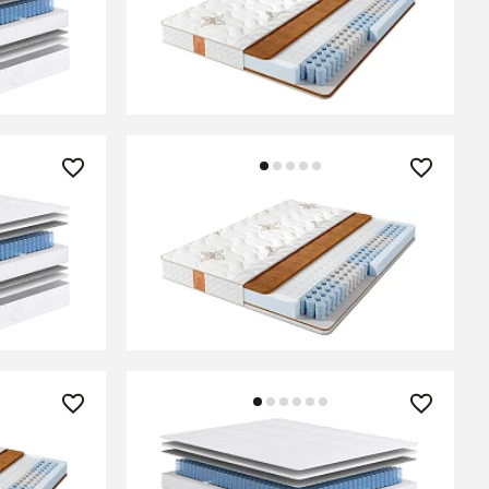
 Soft
Матрас Comfort Eco Hard
В КОРЗИНУ
26 240 ₽
 Soft
Матрас Comfort Eco Optima
В КОРЗИНУ
29 810 ₽
rd
Матрас Classic Standart Soft