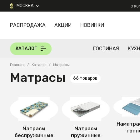
МОСКВА
О К
РАСПРОДАЖА
АКЦИИ
НОВИНКИ
КАТАЛОГ
ГОСТИНАЯ
КУХ
КАТАЛОГ
Главная
/
Каталог
/
Матрасы
Матрасы
66 товаров
Наматра
Матрасы
Матрасы
топп
беспружинные
пружинные