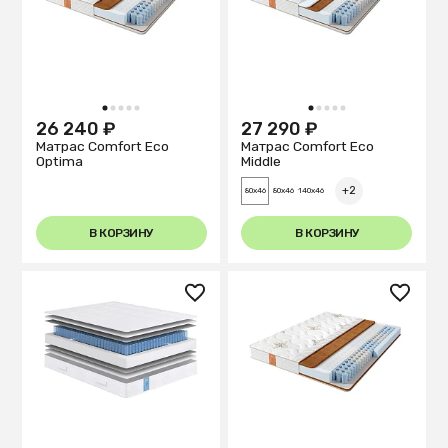
1
2
3
4
5
1
2
3
4
5
26 240 ₽
27 290 ₽
Матрас Comfort Eco
Матрас Comfort Eco
Optima
Middle
+2
80x46
80x46
140x46
В КОРЗИНУ
В КОРЗИНУ