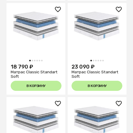
1
2
3
4
5
6
1
2
3
4
5
6
18 790 ₽
23 090 ₽
Матрас Classic Standart
Матрас Classic Standart
Soft
Soft
В КОРЗИНУ
В КОРЗИНУ