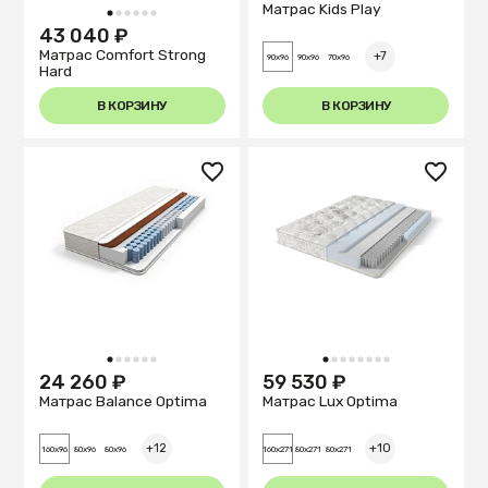
Матрас Kids Play
1
2
3
4
5
6
43 040 ₽
Матрас Comfort Strong
+7
90x96
90x96
70x96
Hard
В КОРЗИНУ
В КОРЗИНУ
1
2
3
4
5
6
1
2
3
4
5
6
7
8
24 260 ₽
59 530 ₽
Матрас Balance Optima
Матрас Lux Optima
+12
+10
160x96
80x96
80x96
160x271
80x271
80x271