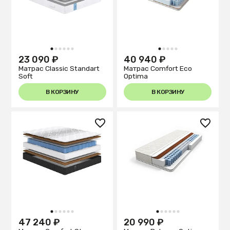
1
2
3
4
5
6
1
2
3
4
5
23 090 ₽
40 940 ₽
Матрас Classic Standart
Матрас Comfort Eco
Soft
Optima
В КОРЗИНУ
В КОРЗИНУ
1
2
3
4
5
6
1
2
3
4
5
6
47 240 ₽
20 990 ₽