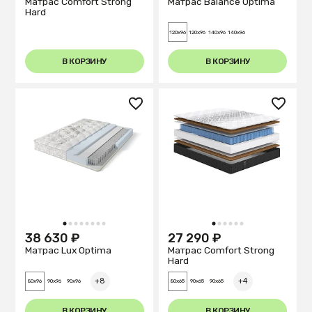
Матрас Comfort Strong
Матрас Balance Optima
Hard
120x96
120x96
140x96
140x96
В КОРЗИНУ
В КОРЗИНУ
1
2
3
4
5
6
7
8
1
2
3
4
5
6
38 630 ₽
27 290 ₽
Матрас Lux Optima
Матрас Comfort Strong
Hard
+8
+4
80x96
90x96
90x96
80x65
90x65
90x65
В КОРЗИНУ
В КОРЗИНУ