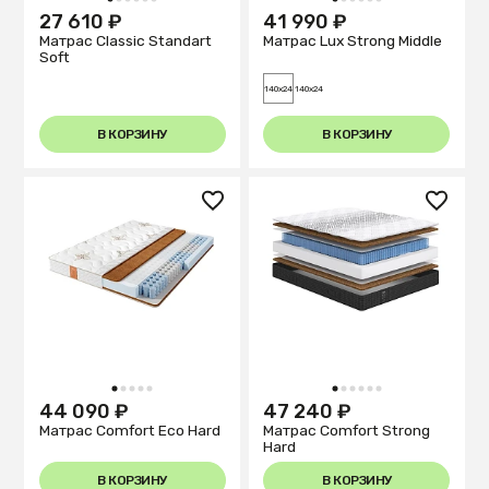
1
2
3
4
5
6
1
2
3
4
5
6
27 610 ₽
41 990 ₽
Матрас Classic Standart
Матрас Lux Strong Middle
Soft
140x24
140x24
В КОРЗИНУ
В КОРЗИНУ
1
2
3
4
5
1
2
3
4
5
6
44 090 ₽
47 240 ₽
Матрас Comfort Eco Hard
Матрас Comfort Strong
Hard
В КОРЗИНУ
В КОРЗИНУ