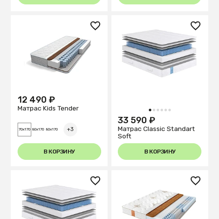
12 490 ₽
Матрас Kids Tender
1
2
3
4
5
6
33 590 ₽
Матрас Classic Standart
+3
70x170
80x170
80x170
Soft
В КОРЗИНУ
В КОРЗИНУ