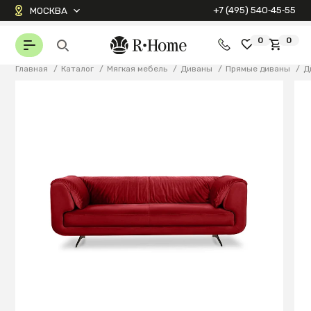
+7 (495) 540‑45‑55
МОСКВА
0
0
Главная
/
Каталог
/
Мягкая мебель
/
Диваны
/
Прямые диваны
/
Д