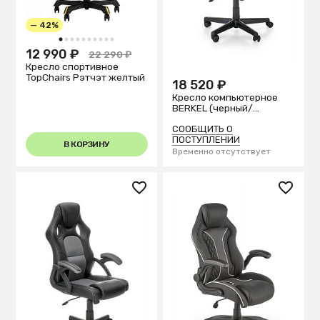
— 42%
1
2
3
4
5
6
7
8
9
10
12 990 ₽
22 290 ₽
Кресло спортивное
TopChairs Рэтчэт желтый
18 520 ₽
Кресло компьютерное
BERKEL (черный/
красный)
СООБЩИТЬ О
ПОСТУПЛЕНИИ
В КОРЗИНУ
Временно отсутствует