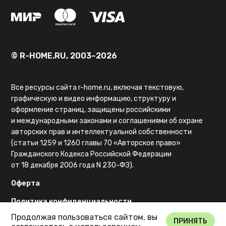
© R-HOME.RU, 2003–2026
Все ресурсы сайта r-home.ru, включая текстовую,
графическую и видео информацию, структуру и
оформление страниц, защищены российскими
и международными законами и соглашениями об охране
авторских прав и интеллектуальной собственности
(статьи 1259 и 1260 главы 70 «Авторское право»
Гражданского Кодекса Российской Федерации
от 18 декабря 2006 года N 230-ФЗ).
Оферта
Политика конфиденциальности
Продолжая пользоваться сайтом, вы
Карта сайта
ПРИНЯТЬ