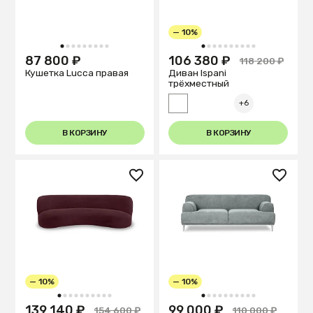
— 10%
1
2
3
4
5
6
7
8
9
1
2
3
4
5
6
7
8
9
10
87 800 ₽
106 380 ₽
118 200 ₽
Кушетка Lucca правая
Диван Ispani
трёхместный
+6
В КОРЗИНУ
В КОРЗИНУ
— 10%
— 10%
1
2
3
4
5
6
7
8
9
10
1
2
3
4
5
6
7
8
9
10
139 140 ₽
99 000 ₽
154 600 ₽
110 000 ₽