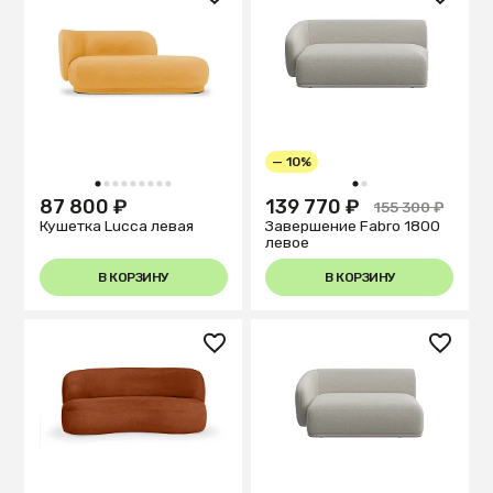
— 10%
1
2
3
4
5
6
7
8
9
1
2
87 800 ₽
139 770 ₽
155 300 ₽
Кушетка Lucca левая
Завершение Fabro 1800
левое
В КОРЗИНУ
В КОРЗИНУ