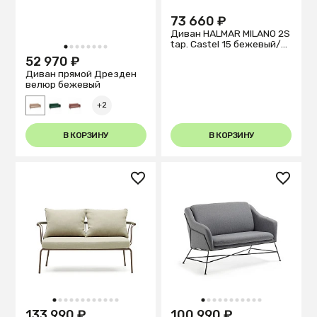
73 660 ₽
Диван HALMAR MILANO 2S
tap. Castel 15 бежевый/
1
2
3
4
5
6
7
8
орех
52 970 ₽
Диван прямой Дрезден
велюр бежевый
+2
В КОРЗИНУ
В КОРЗИНУ
1
2
3
4
5
6
7
8
9
10
11
12
1
2
3
4
5
6
7
8
9
10
11
133 990 ₽
100 990 ₽