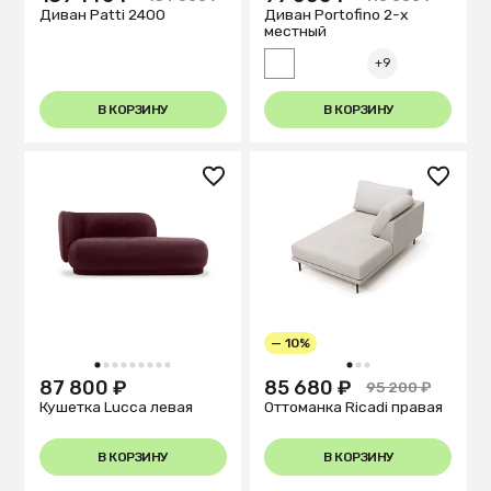
Диван Patti 2400
Диван Portofino 2-х
местный
+9
В КОРЗИНУ
В КОРЗИНУ
— 10%
1
2
3
4
5
6
7
8
9
1
2
3
87 800 ₽
85 680 ₽
95 200 ₽
Кушетка Lucca левая
Оттоманка Ricadi правая
В КОРЗИНУ
В КОРЗИНУ