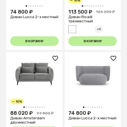
— 10%
1
2
3
4
5
6
7
8
1
2
3
4
5
6
7
8
9
10
74 800 ₽
113 500 ₽
126 200 ₽
Диван Lucca 2-х местный
Диван Ricadi
трёхместный
+6
В КОРЗИНУ
В КОРЗИНУ
— 10%
1
2
3
4
5
6
7
8
9
10
1
2
3
4
5
6
7
8
9
88 020 ₽
74 800 ₽
97 800 ₽
Диван Amsterdam
Диван Lucca 2-х местный
двухместный