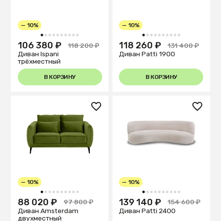
— 10%
— 10%
1
2
3
4
5
6
7
8
9
10
1
2
3
4
5
6
7
8
9
10
106 380 ₽
118 260 ₽
118 200 ₽
131 400 ₽
Диван Ispani
Диван Patti 1900
трёхместный
В КОРЗИНУ
В КОРЗИНУ
— 10%
— 10%
1
2
3
4
5
6
7
8
9
10
1
2
3
4
5
6
7
8
9
10
88 020 ₽
139 140 ₽
97 800 ₽
154 600 ₽
Диван Amsterdam
Диван Patti 2400
двухместный