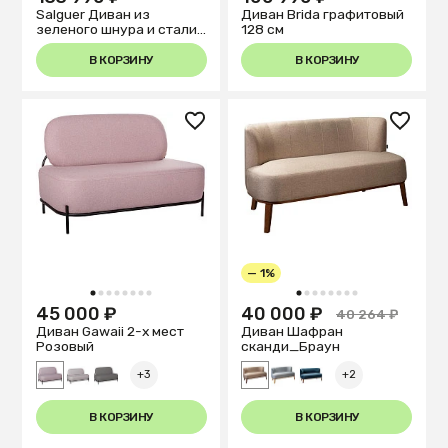
Salguer Диван из
Диван Brida графитовый
зеленого шнура и стали
128 см
с коричневой окраской
134 см
В КОРЗИНУ
В КОРЗИНУ
— 1%
1
2
3
4
5
6
7
8
1
2
3
4
5
6
7
8
45 000 ₽
40 000 ₽
40 264 ₽
Диван Gawaii 2-х мест
Диван Шафран
Розовый
cканди_Браун
+3
+2
В КОРЗИНУ
В КОРЗИНУ