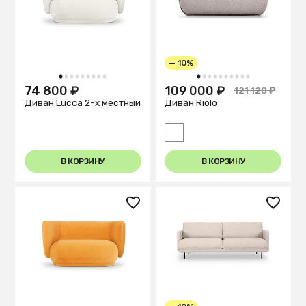
— 10%
1
2
3
4
5
6
7
8
9
1
2
3
4
5
6
7
8
9
10
74 800 ₽
109 000 ₽
121 120 ₽
Диван Lucca 2-х местный
Диван Riolo
В КОРЗИНУ
В КОРЗИНУ