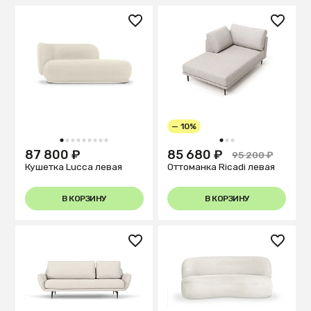
— 10%
1
2
3
4
5
6
7
8
9
1
2
3
87 800 ₽
85 680 ₽
95 200 ₽
Кушетка Lucca левая
Оттоманка Ricadi левая
В КОРЗИНУ
В КОРЗИНУ