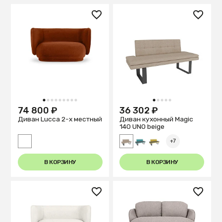
1
2
3
4
5
6
7
8
9
1
2
3
4
5
74 800 ₽
36 302 ₽
Диван Lucca 2-х местный
Диван кухонный Magiс
140 UNO beige
+7
В КОРЗИНУ
В КОРЗИНУ