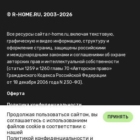
© R-HOME.RU, 2003–2026
Все ресурсы сайта r-home.ru, включая текстовую,
графическую и видео информацию, структуру и
оформление страниц, защищены российскими
и международными законами и соглашениями об охране
авторских прав и интеллектуальной собственности
(статьи 1259 и 1260 главы 70 «Авторское право»
Гражданского Кодекса Российской Федерации
от 18 декабря 2006 года N 230-ФЗ).
Оферта
Политика конфиденциальности
Продолжая пользоваться сайтом, вы
Карта сайта
ПРИНЯТЬ
соглашаетесь с использованием
файлов cookie в соответствии с
нашей
Политикой конфиденциальности
и