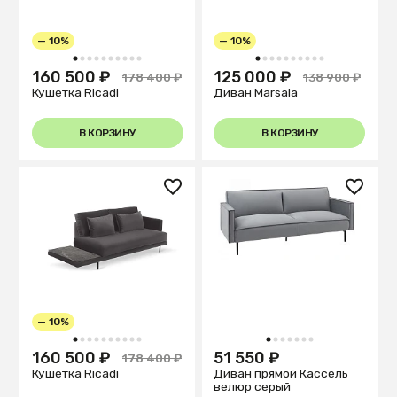
— 10%
— 10%
1
2
3
4
5
6
7
8
9
10
1
2
3
4
5
6
7
8
9
10
160 500 ₽
125 000 ₽
178 400 ₽
138 900 ₽
Кушетка Ricadi
Диван Marsala
В КОРЗИНУ
В КОРЗИНУ
— 10%
1
2
3
4
5
6
7
8
9
10
1
2
3
4
5
6
7
160 500 ₽
51 550 ₽
178 400 ₽
Кушетка Ricadi
Диван прямой Кассель
велюр серый