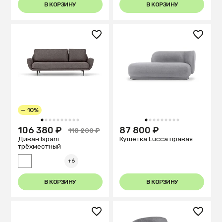
В КОРЗИНУ
В КОРЗИНУ
— 10%
1
2
3
4
5
6
7
8
9
10
1
2
3
4
5
6
7
8
9
106 380 ₽
87 800 ₽
118 200 ₽
Диван Ispani
Кушетка Lucca правая
трёхместный
+6
В КОРЗИНУ
В КОРЗИНУ