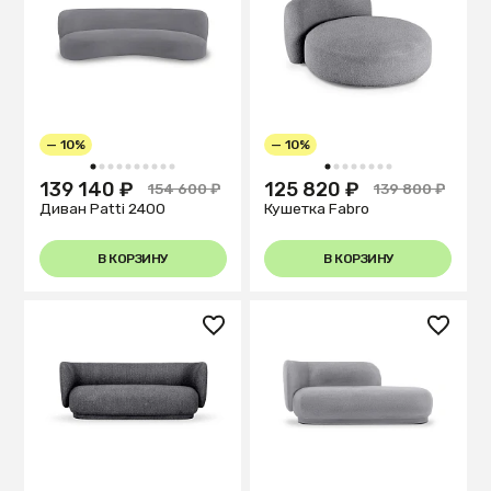
— 10%
— 10%
1
2
3
4
5
6
7
8
9
10
1
2
3
4
5
6
7
8
139 140 ₽
125 820 ₽
154 600 ₽
139 800 ₽
Диван Patti 2400
Кушетка Fabro
В КОРЗИНУ
В КОРЗИНУ