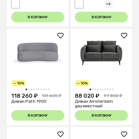
+6
В КОРЗИНУ
В КОРЗИНУ
— 10%
— 10%
1
2
3
4
5
6
7
8
9
10
1
2
3
4
5
6
7
8
9
10
118 260 ₽
88 020 ₽
131 400 ₽
97 800 ₽
Диван Patti 1900
Диван Amsterdam
двухместный
В КОРЗИНУ
В КОРЗИНУ