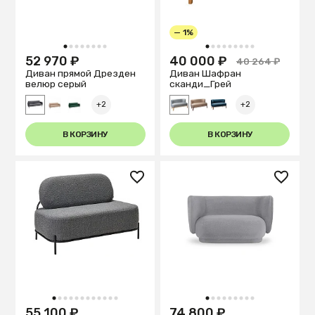
— 1%
1
2
3
4
5
6
7
8
1
2
3
4
5
6
7
8
9
52 970 ₽
40 000 ₽
40 264 ₽
Диван прямой Дрезден
Диван Шафран
велюр серый
сканди_Грей
+2
+2
В КОРЗИНУ
В КОРЗИНУ
1
2
3
4
5
6
7
8
9
10
11
12
1
2
3
4
5
6
7
8
9
55 100 ₽
74 800 ₽