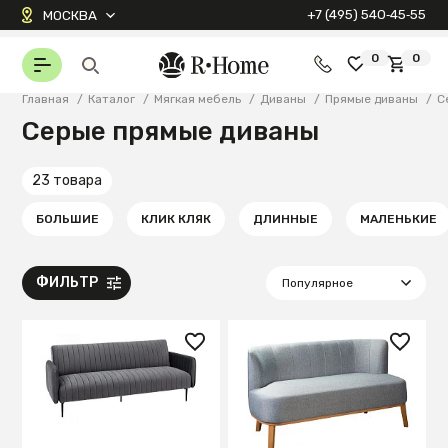
+7 (495) 540‑45‑55
МОСКВА
0
0
Главная
/
Каталог
/
Мягкая мебель
/
Диваны
/
Прямые диваны
/
С
Серые прямые диваны
23 товара
БОЛЬШИЕ
КЛИК КЛЯК
ДЛИННЫЕ
МАЛЕНЬКИЕ
ФИЛЬТР