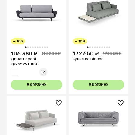
— 10%
— 10%
1
2
3
4
5
6
7
8
9
10
1
2
3
4
5
6
7
8
9
10
106 380 ₽
172 650 ₽
118 200 ₽
191 850 ₽
Диван Ispani
Кушетка Ricadi
трёхместный
+3
В КОРЗИНУ
В КОРЗИНУ