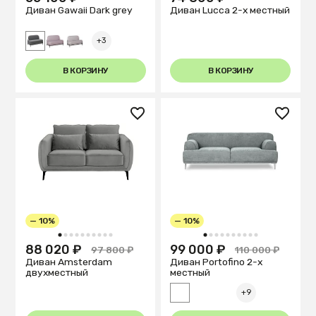
Диван Gawaii Dark grey
Диван Lucca 2-х местный
+3
В КОРЗИНУ
В КОРЗИНУ
— 10%
— 10%
1
2
3
4
5
6
7
8
9
10
1
2
3
4
5
6
7
8
9
10
88 020 ₽
99 000 ₽
97 800 ₽
110 000 ₽
Диван Amsterdam
Диван Portofino 2-х
двухместный
местный
+9