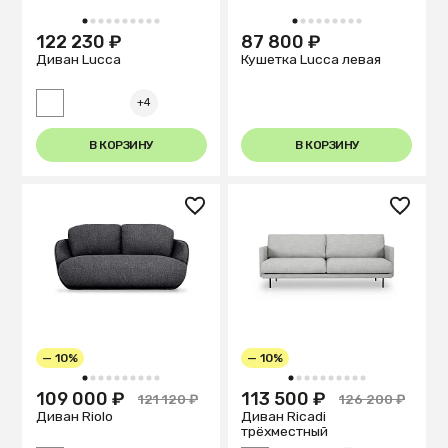
1
2
3
4
5
6
7
8
9
10
1
2
3
4
5
6
7
8
9
122 230 ₽
87 800 ₽
Диван Lucca
Кушетка Lucca левая
+4
В КОРЗИНУ
В КОРЗИНУ
— 10%
— 10%
1
2
3
4
5
6
7
8
9
10
1
2
3
4
5
6
7
8
9
10
109 000 ₽
113 500 ₽
121 120 ₽
126 200 ₽
Диван Riolo
Диван Ricadi
трёхместный