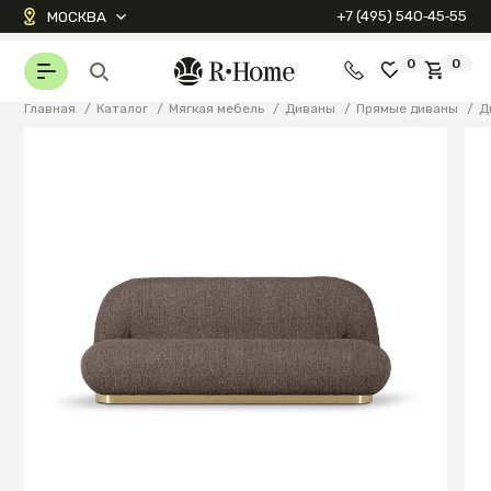
+7 (495) 540‑45‑55
МОСКВА
0
0
Главная
/
Каталог
/
Мягкая мебель
/
Диваны
/
Прямые диваны
/
Д