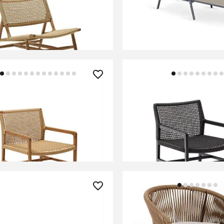
темно-серый)
ИТЬ О ПОСТУПЛЕНИИ
СООБЩИТЬ О ПОСТУПЛ
но отсутствует
Временно отсутствует
90 ₽
120 990 ₽
a Кресло из массива
Sabolla Кресло из масс
го дерева
тикового дерева черно
ИТЬ О ПОСТУПЛЕНИИ
СООБЩИТЬ О ПОСТУПЛ
но отсутствует
Временно отсутствует
0 ₽
41 990 ₽
ухонный Halmar BARI
Полубарный веревочны