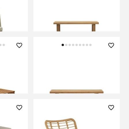
о с
Canadell Уличная скамейка из
100% переработанного тикового
дерева 130 см
В КОРЗИНУ
133 990 ₽
онг из
Canadell Уличная скамейка из
100% переработанного тикового
дерева 170 см
В КОРЗИНУ
21 790 ₽
R (серый/
Кресло Halmar IKARO