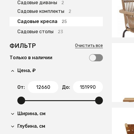
Садовые диваны
2
Кресло
Садовые комплекты
2
Садовые кресла
25
Садовые столы
23
ФИЛЬТР
Очистить все
Только в наличии
151 9
Цена, ₽
Canade
100% п
дерева
От:
До:
Ширина, см
90 99
Глубина, см