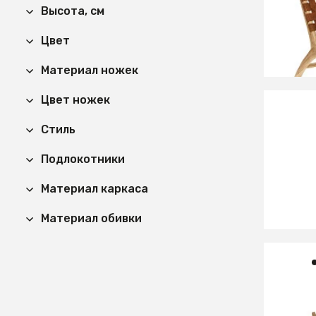
Calixt
Высота, см
Цвет
Материал ножек
Цвет ножек
Стиль
38 99
Saconc
Подлокотники
и стал
Материал каркаса
Материал обивки
120 9
Codola