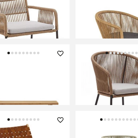
 Camt бежевое
Стул кухонный Halmar 
(натуральный/серый)
В КОРЗИНУ
В КОРЗИНУ
90 ₽
32 990 ₽
ll Уличная скамейка из
Веревочный стул Yanet
ереработанного тикового
цвета
 210 см
В КОРЗИНУ
В КОРЗИНУ
0 ₽
127 990 ₽