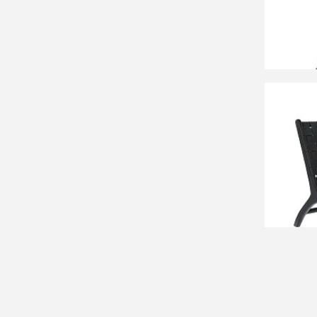
(ротан
СООБЩ
Времен
90 99
Calixt
СООБЩ
Времен