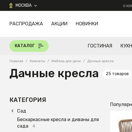
МОСКВА
О К
РАСПРОДАЖА
АКЦИИ
НОВИНКИ
КАТАЛОГ
ГОСТИНАЯ
КУХ
КАТАЛОГ
Главная
/
Комнаты
/
Мебель для дачи
/
Дачные кресла
Дачные кресла
25 товаров
КАТЕГОРИЯ
Популяр
Сад
Бескаркасные кресла и диваны для
сада
4
47 99