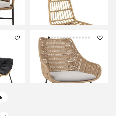
(натуральный/черный)
ЕНИИ
СООБЩИТЬ О ПОСТУПЛЕНИИ
Временно отсутствует
43 990 ₽
 (черный/
Веревочное кресло Abeli
бежевого цвета
ЕНИИ
СООБЩИТЬ О ПОСТУПЛЕНИИ
Временно отсутствует
Е