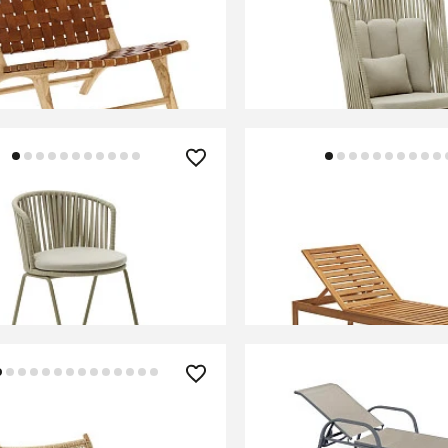
a Кресло коричневое
Saconca Садовое кресл
высокой спинкой
В КОРЗИНУ
В КОРЗИНУ
0 ₽
90 990 ₽
a Садовый стул из шнура
Sulamita Уличный шезл
и с бежевой окраской
массива акации
В КОРЗИНУ
В КОРЗИНУ
90 ₽
16 110 ₽
r Кресло из массива тика
Шезлонг Halmar MOSLE