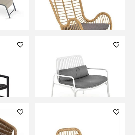
(натуральный/серый)
ЕНИИ
СООБЩИТЬ О ПОСТУПЛЕНИИ
Временно отсутствует
26 360 ₽
ива
Кресло Halmar MELBY (белый/
го цвета
серый)
ЕНИИ
СООБЩИТЬ О ПОСТУПЛЕНИИ
Временно отсутствует
12 690 ₽
й стул
Стул кухонный Halmar K401