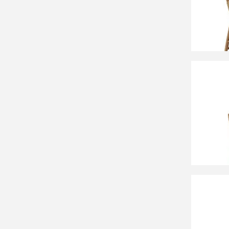
СООБЩ
Времен
120 9
Saboll
тиково
СООБЩ
Времен
12 66
Стул к