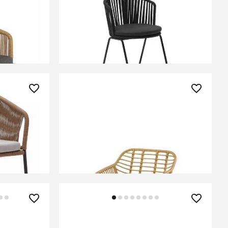
K400
Saconca Садовый стул из шнура
и стали с черной окраской
В КОРЗИНУ
13 750 ₽
 бежевого
Стул кухонный Halmar K541
(серый/натуральный/черный)
В КОРЗИНУ
114 990 ₽