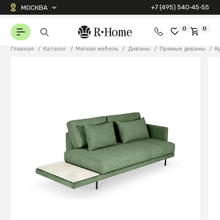
+7 (495) 540‑45‑55
МОСКВА
0
0
Главная
/
Каталог
/
Мягкая мебель
/
Диваны
/
Прямые диваны
/
К