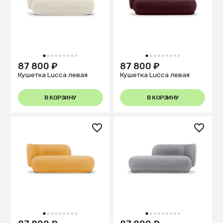
1
2
3
4
5
6
7
8
9
1
2
3
4
5
6
7
8
9
87 800 ₽
87 800 ₽
Кушетка Lucca левая
Кушетка Lucca левая
В КОРЗИНУ
В КОРЗИНУ
1
2
3
4
5
6
7
8
9
1
2
3
4
5
6
7
8
9