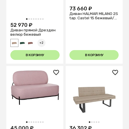
73 660 ₽
Диван HALMAR MILANO 2S
tap. Castel 15 бежевый/
1
2
3
4
5
6
7
8
орех
52 970 ₽
Диван прямой Дрезден
велюр бежевый
+2
В КОРЗИНУ
В КОРЗИНУ
1
2
3
4
5
6
7
8
1
2
3
4
5
45 000 ₽
36 302 ₽