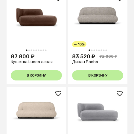
— 10%
1
2
3
4
5
6
7
8
9
1
2
3
4
5
6
7
8
87 800 ₽
83 520 ₽
92 800 ₽
Кушетка Lucca левая
Диван Pacha
В КОРЗИНУ
В КОРЗИНУ