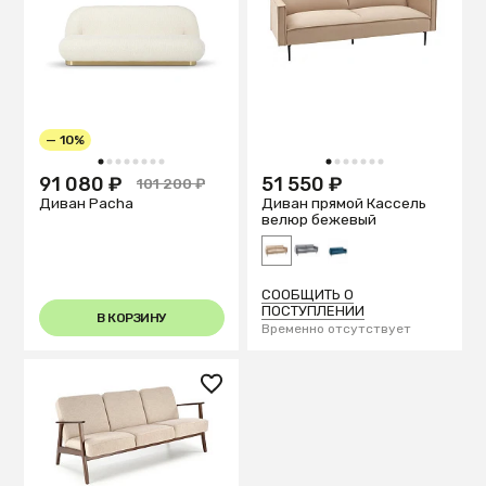
— 10%
1
2
3
4
5
6
7
8
1
2
3
4
5
6
7
91 080 ₽
51 550 ₽
101 200 ₽
Диван Pacha
Диван прямой Кассель
велюр бежевый
СООБЩИТЬ О
ПОСТУПЛЕНИИ
В КОРЗИНУ
Временно отсутствует