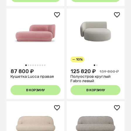
— 10%
1
2
3
4
5
6
7
8
9
1
2
87 800 ₽
125 820 ₽
139 800 ₽
Кушетка Lucca правая
Полуостров круглый
Fabro левый
В КОРЗИНУ
В КОРЗИНУ