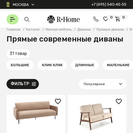
+7 (495) 540‑45‑55
МОСКВА
0
0
Главная
/
Каталог
/
Мягкая мебель
/
Диваны
/
Прямые диваны
/
В
Прямые современные диваны
31 товар
БОЛЬШИЕ
КЛИК КЛЯК
ДЛИННЫЕ
МАЛЕНЬКИЕ
ФИЛЬТР