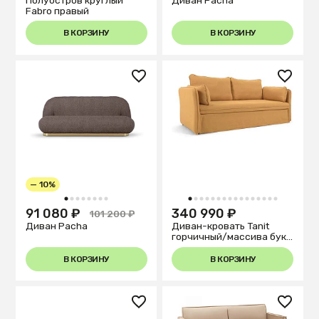
Полуостров круглый
Диван Pacha
Fabro правый
В КОРЗИНУ
В КОРЗИНУ
— 10%
1
2
3
4
5
6
7
8
1
2
3
4
5
6
7
8
9
10
11
12
13
14
15
16
91 080 ₽
340 990 ₽
101 200 ₽
Диван Pacha
Диван-кровать Tanit
горчичный/массива бука
210см
В КОРЗИНУ
В КОРЗИНУ