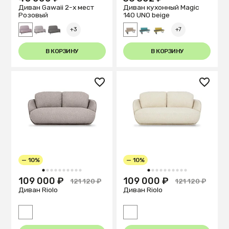
Диван Gawaii 2-х мест
Диван кухонный Magiс
Розовый
140 UNO beige
+3
+7
В КОРЗИНУ
В КОРЗИНУ
— 10%
— 10%
1
2
3
4
5
6
7
8
9
10
1
2
3
4
5
6
7
8
9
10
109 000 ₽
109 000 ₽
121 120 ₽
121 120 ₽
Диван Riolo
Диван Riolo