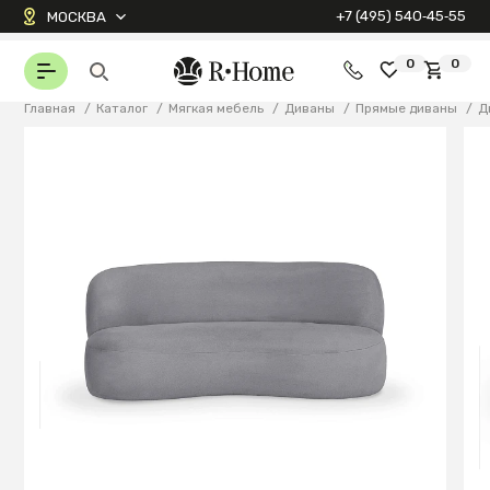
+7 (495) 540‑45‑55
МОСКВА
0
0
Главная
/
Каталог
/
Мягкая мебель
/
Диваны
/
Прямые диваны
/
Д