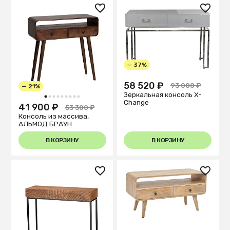
— 37%
58 520 ₽
93 000 ₽
— 21%
Зеркальная консоль X-
1
2
3
4
5
6
7
8
9
Change
41 900 ₽
53 300 ₽
Консоль из массива,
АЛЬМОД БРАУН
В КОРЗИНУ
В КОРЗИНУ