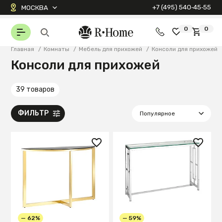
+7 (495) 540‑45‑55
МОСКВА
0
0
Главная
/
Комнаты
/
Мебель для прихожей
/
Консоли для прихожей
Консоли для прихожей
39 товаров
ФИЛЬТР
— 62%
— 59%