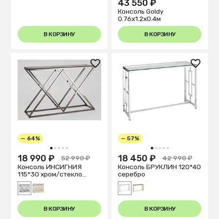
43 550 ₽
Консоль Goldy
0.76x1.2x0.4м
В КОРЗИНУ
В КОРЗИНУ
— 64%
— 57%
1
2
3
4
5
1
2
3
4
5
18 990 ₽
18 450 ₽
52 990 ₽
42 990 ₽
Консоль ИНСИГНИЯ
Консоль БРУКЛИН 120*40
115*30 хром/стекло
серебро
темное
В КОРЗИНУ
В КОРЗИНУ