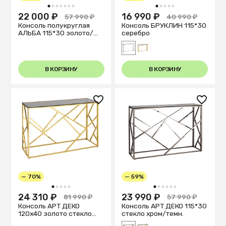
1
2
3
4
5
6
7
1
2
3
4
5
22 000 ₽
16 990 ₽
57 990 ₽
40 990 ₽
Консоль полукруглая
Консоль БРУКЛИН 115*30
АЛЬБА 115*30 золото/
серебро
черн.
В КОРЗИНУ
В КОРЗИНУ
— 70%
— 59%
1
2
3
4
5
1
2
3
4
5
6
24 310 ₽
23 990 ₽
81 990 ₽
57 990 ₽
Консоль АРТ ДЕКО
Консоль АРТ ДЕКО 115*30
120х40 золото стекло
стекло хром/темн.
smoke