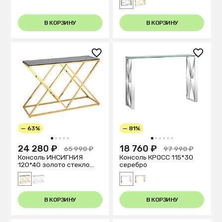
В КОРЗИНУ
В КОРЗИНУ
— 63%
— 81%
1
2
3
4
5
1
2
3
4
5
6
24 280 ₽
18 760 ₽
65 990 ₽
97 990 ₽
Консоль ИНСИГНИЯ
Консоль КРОСС 115*30
120*40 золото стекло
серебро
smoke
В КОРЗИНУ
В КОРЗИНУ