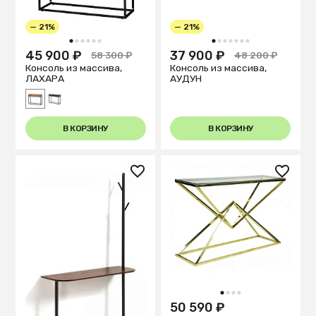
— 21%
— 21%
1
2
3
4
5
6
1
2
3
4
5
6
7
45 900 ₽
37 900 ₽
58 300 ₽
48 200 ₽
Консоль из массива,
Консоль из массива,
ЛАХАРА
АУДУН
В КОРЗИНУ
В КОРЗИНУ
1
2
3
4
50 590 ₽