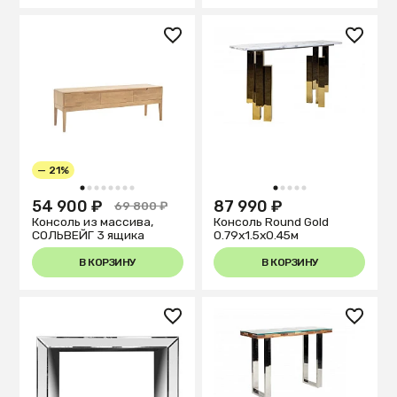
— 21%
1
2
3
4
5
6
7
8
1
2
3
4
5
54 900 ₽
87 990 ₽
69 800 ₽
Консоль из массива,
Консоль Round Gold
СОЛЬВЕЙГ 3 ящика
0.79x1.5x0.45м
В КОРЗИНУ
В КОРЗИНУ