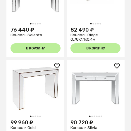
1
2
3
4
5
1
2
3
4
5
76 440 ₽
82 490 ₽
Консоль Salenta
Консоль Ridge
0.78x1.1x0.4м
В КОРЗИНУ
В КОРЗИНУ
1
2
3
4
5
1
2
3
4
5
6
99 960 ₽
90 720 ₽
Консоль Gold
Консоль Silvia