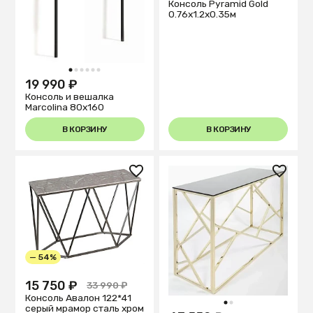
Консоль Pyramid Gold
0.76x1.2x0.35м
1
2
3
4
5
6
19 990 ₽
Консоль и вешалка
Marcolina 80x160
В КОРЗИНУ
В КОРЗИНУ
— 54%
15 750 ₽
33 990 ₽
Консоль Авалон 122*41
1
2
серый мрамор сталь хром