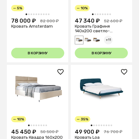
— 5%
— 10%
1
2
3
4
5
6
7
8
9
10
1
2
3
4
5
6
7
8
78 000 ₽
47 340 ₽
82 000 ₽
52 600 ₽
Кровать Amsterdam
Кровать Графиня
140х200 светло-
бежевого цвета
+11
В КОРЗИНУ
В КОРЗИНУ
— 10%
— 35%
1
2
3
4
5
6
7
8
1
2
3
4
5
6
7
8
9
45 450 ₽
49 900 ₽
50 500 ₽
76 700 ₽
Кровать Квадра 160х200
Кровать Loa