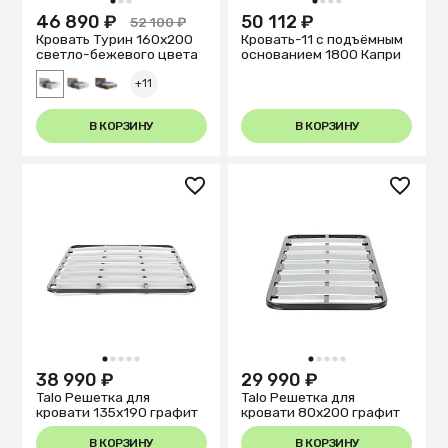
1
2
3
1
2
3
4
46 890 ₽
50 112 ₽
52 100 ₽
Кровать Турин 160х200
Кровать-11 с подъёмным
светло-бежевого цвета
основанием 1800 Капри
+11
В КОРЗИНУ
В КОРЗИНУ
1
2
3
4
5
1
2
3
4
5
38 990 ₽
29 990 ₽
Talo Решетка для
Talo Решетка для
кровати 135х190 графит
кровати 80х200 графит
В КОРЗИНУ
В КОРЗИНУ