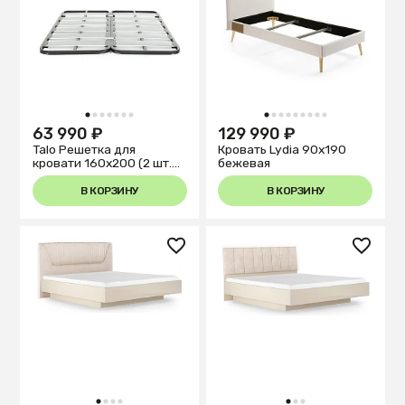
1
2
3
4
5
6
7
1
2
3
4
5
6
7
8
9
63 990 ₽
129 990 ₽
Talo Решетка для
Кровать Lydia 90х190
кровати 160х200 (2 шт.
бежевая
80х200) графит
В КОРЗИНУ
В КОРЗИНУ
1
2
3
4
1
2
3