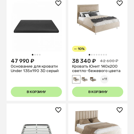
— 10%
1
2
3
4
1
2
3
4
5
6
7
8
47 990 ₽
38 340 ₽
42 600 ₽
Основание для кровати
Кровать Юнит 140х200
Under 135x190 3D серый
светло-бежевого цвета
+11
В КОРЗИНУ
В КОРЗИНУ