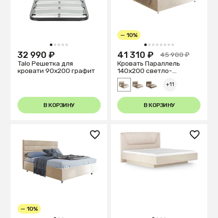
— 10%
1
2
3
4
5
1
2
3
4
5
6
7
8
32 990 ₽
41 310 ₽
45 900 ₽
Talo Решетка для
Кровать Параллель
кровати 90х200 графит
140х200 светло-
бежевого цвета
+11
В КОРЗИНУ
В КОРЗИНУ
— 10%