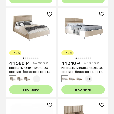
— 10%
— 10%
1
2
3
4
5
6
7
8
1
2
3
4
5
6
7
8
41 580 ₽
41 310 ₽
46 200 ₽
45 900 ₽
Кровать Юнит 160х200
Кровать Квадра 140х200
светло-бежевого цвета
светло-бежевого цвета
+11
+11
В КОРЗИНУ
В КОРЗИНУ