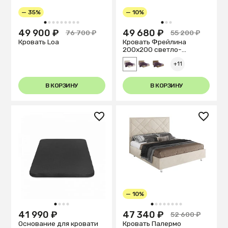
— 35%
— 10%
1
2
3
4
5
6
7
8
9
1
2
3
49 900 ₽
49 680 ₽
76 700 ₽
55 200 ₽
Кровать Loa
Кровать Фрейлина
200х200 светло-
бежевого цвета
+11
В КОРЗИНУ
В КОРЗИНУ
— 10%
1
2
3
4
1
2
3
4
5
6
7
8
41 990 ₽
47 340 ₽
52 600 ₽
Основание для кровати
Кровать Палермо