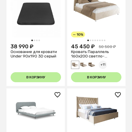
— 10%
1
2
3
4
1
2
3
4
5
6
7
8
38 990 ₽
45 450 ₽
50 500 ₽
Основание для кровати
Кровать Параллель
Under 90x190 3D серый
160х200 светло-
бежевого цвета
+11
В КОРЗИНУ
В КОРЗИНУ