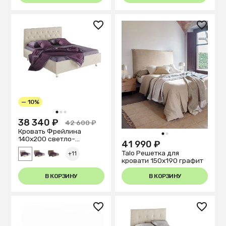
— 10%
1
2
3
38 340 ₽
42 600 ₽
Кровать Фрейлина
1
2
140х200 светло-
41 990 ₽
бежевого цвета
Talo Решетка для
+11
кровати 150x190 графит
В КОРЗИНУ
В КОРЗИНУ