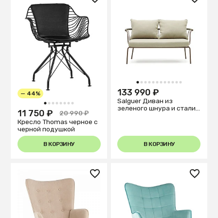
1
2
3
4
5
6
7
8
9
10
11
12
133 990 ₽
— 44%
Salguer Диван из
1
2
3
4
5
6
7
8
зеленого шнура и стали
11 750 ₽
20 990 ₽
с коричневой окраской
Кресло Thomas черное с
134 см
черной подушкой
В КОРЗИНУ
В КОРЗИНУ