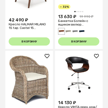
— 32%
1
2
3
4
5
13 630 ₽
19 990 ₽
42 490 ₽
Банкетка Болейн с
Кресло HALMAR MILANO
ящиком велюр
1S tap. Castel 15
терракотовый
бежевый/орех
В КОРЗИНУ
В КОРЗИНУ
14 130 ₽
Кресло VIMTA орех, кож/