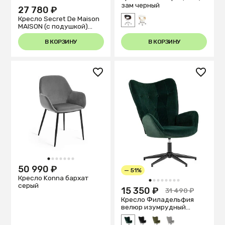
зам черный
27 780 ₽
Кресло Secret De Maison
MAISON (c подушкой)
натуральный
серый/natural grey
В КОРЗИНУ
В КОРЗИНУ
1
2
3
4
5
6
7
50 990 ₽
— 51%
Кресло Konna бархат
1
2
3
4
5
6
7
8
серый
15 350 ₽
31 490 ₽
Кресло Филадельфия
велюр изумрудный
ножка черная