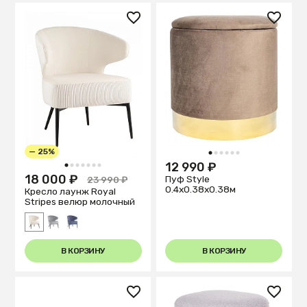
— 25%
1
2
3
4
5
6
12 990 ₽
1
2
3
4
5
6
7
18 000 ₽
Пуф Style
23 990 ₽
0.4x0.38x0.38м
Кресло лаунж Royal
Stripes велюр молочный
В КОРЗИНУ
В КОРЗИНУ