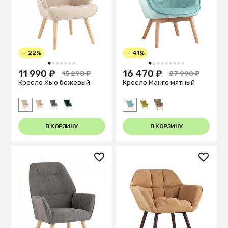
— 22%
— 41%
1
2
3
4
5
6
7
1
2
3
4
5
6
7
8
9
11 990 ₽
16 470 ₽
15 290 ₽
27 990 ₽
Кресло Хью бежевый
Кресло Манго мятный
В КОРЗИНУ
В КОРЗИНУ