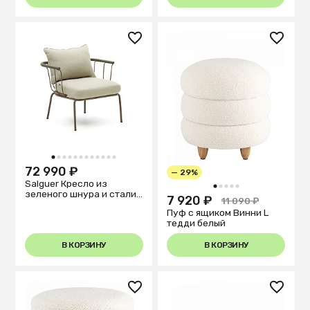
1
2
3
4
5
6
7
8
9
10
11
12
72 990 ₽
— 29%
Salguer Кресло из
1
2
3
4
5
зеленого шнура и стали
7 920 ₽
11 090 ₽
с коричневой окраской
Пуф с ящиком Винни L
тедди белый
В КОРЗИНУ
В КОРЗИНУ