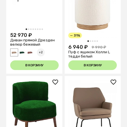
1
2
3
4
5
6
7
8
52 970 ₽
— 31%
Диван прямой Дрезден
1
2
3
4
5
велюр бежевый
6 940 ₽
9 990 ₽
Пуф с ящиком Холли L
+2
тедди белый
В КОРЗИНУ
В КОРЗИНУ