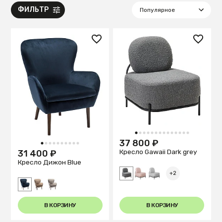
ФИЛЬТР
1
2
3
4
5
6
7
8
9
10
11
12
13
14
37 800 ₽
1
2
3
4
5
6
7
8
9
10
Кресло Gawaii Dark grey
31 400 ₽
Кресло Дижон Blue
+2
В КОРЗИНУ
В КОРЗИНУ