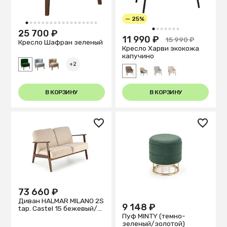
— 25%
1
2
3
4
5
6
7
8
9
10
11
12
13
14
15
16
17
18
1
2
3
4
5
6
7
25 700 ₽
11 990 ₽
15 990 ₽
Кресло Шафран зеленый
Кресло Харви экокожа
капучино
+2
В КОРЗИНУ
В КОРЗИНУ
73 660 ₽
Диван HALMAR MILANO 2S
9 148 ₽
tap. Castel 15 бежевый/
Пуф MINTY (темно-
орех
зеленый/золотой)