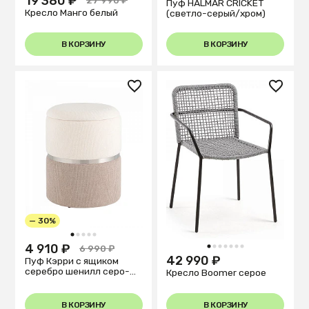
19 380 ₽
27 990 ₽
Пуф HALMAR CRICKET
Кресло Манго белый
(светло-серый/хром)
В КОРЗИНУ
В КОРЗИНУ
— 30%
1
2
3
4
5
4 910 ₽
6 990 ₽
1
2
3
4
5
6
7
42 990 ₽
Пуф Кэрри с ящиком
серебро шенилл серо-
Кресло Boomer серое
бежевый
В КОРЗИНУ
В КОРЗИНУ