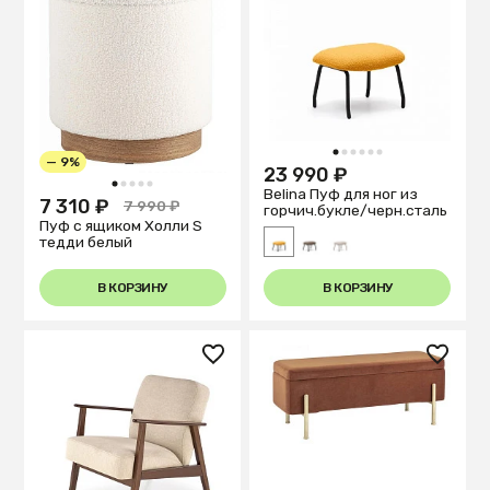
1
2
3
4
5
6
— 9%
23 990 ₽
1
2
3
4
5
Belina Пуф для ног из
7 310 ₽
7 990 ₽
горчич.букле/черн.сталь
Пуф с ящиком Холли S
тедди белый
В КОРЗИНУ
В КОРЗИНУ