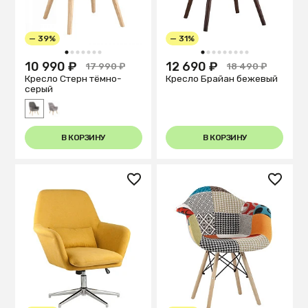
— 39%
— 31%
1
2
3
4
5
6
7
1
2
3
4
5
6
7
8
9
10 990 ₽
12 690 ₽
17 990 ₽
18 490 ₽
Кресло Стерн тёмно-
Кресло Брайан бежевый
серый
В КОРЗИНУ
В КОРЗИНУ