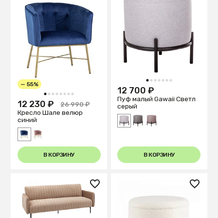
1
2
3
4
5
6
7
— 55%
12 700 ₽
1
2
3
4
5
6
7
8
Пуф малый Gawaii Светл
12 230 ₽
26 990 ₽
серый
Кресло Шале велюр
синий
В КОРЗИНУ
В КОРЗИНУ