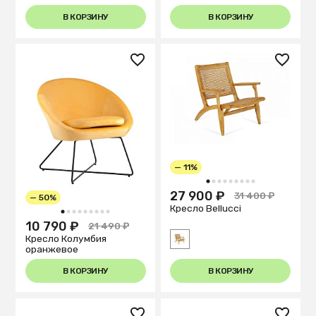
В КОРЗИНУ
В КОРЗИНУ
— 11%
1
2
3
4
5
6
7
8
9
27 900 ₽
31 400 ₽
— 50%
Кресло Bellucci
1
2
3
4
5
6
7
8
9
10 790 ₽
21 490 ₽
Кресло Колумбия
оранжевое
В КОРЗИНУ
В КОРЗИНУ