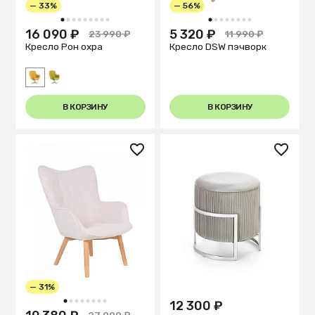
— 33%
— 56%
1
2
3
4
5
6
7
8
9
1
2
3
4
5
6
7
8
16 090 ₽
5 320 ₽
23 990 ₽
11 990 ₽
Кресло Рон охра
Кресло DSW пэчворк
В КОРЗИНУ
В КОРЗИНУ
— 31%
1
2
3
4
5
6
7
8
12 300 ₽