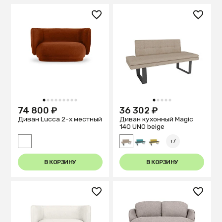
1
2
3
4
5
6
7
8
9
1
2
3
4
5
74 800 ₽
36 302 ₽
Диван Lucca 2-х местный
Диван кухонный Magiс
140 UNO beige
+7
В КОРЗИНУ
В КОРЗИНУ