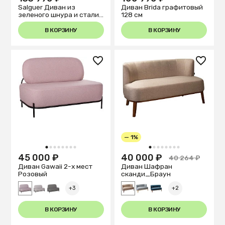
Salguer Диван из
Диван Brida графитовый
зеленого шнура и стали
128 см
с коричневой окраской
134 см
В КОРЗИНУ
В КОРЗИНУ
— 1%
1
2
3
4
5
6
7
8
1
2
3
4
5
6
7
8
45 000 ₽
40 000 ₽
40 264 ₽
Диван Gawaii 2-х мест
Диван Шафран
Розовый
cканди_Браун
+3
+2
В КОРЗИНУ
В КОРЗИНУ