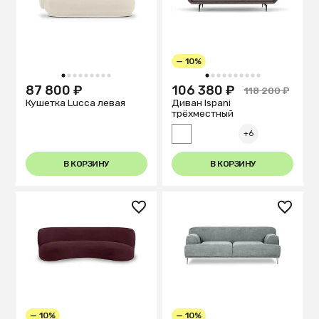
— 10%
1
2
3
4
5
6
7
8
9
1
2
3
4
5
6
7
8
9
10
87 800 ₽
106 380 ₽
118 200 ₽
Кушетка Lucca левая
Диван Ispani
трёхместный
+6
В КОРЗИНУ
В КОРЗИНУ
— 10%
— 10%