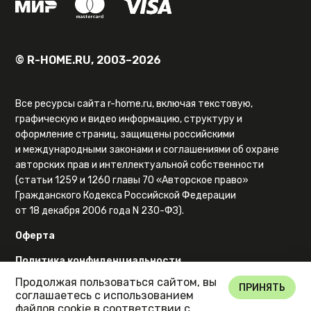
© R-HOME.RU, 2003–2026
Все ресурсы сайта r-home.ru, включая текстовую,
графическую и видео информацию, структуру и
оформление страниц, защищены российскими
и международными законами и соглашениями об охране
авторских прав и интеллектуальной собственности
(статьи 1259 и 1260 главы 70 «Авторское право»
Гражданского Кодекса Российской Федерации
от 18 декабря 2006 года N 230-ФЗ).
Оферта
Политика конфиденциальности
Продолжая пользоваться сайтом, вы
Карта сайта
ПРИНЯТЬ
соглашаетесь с использованием
файлов cookie в соответствии с