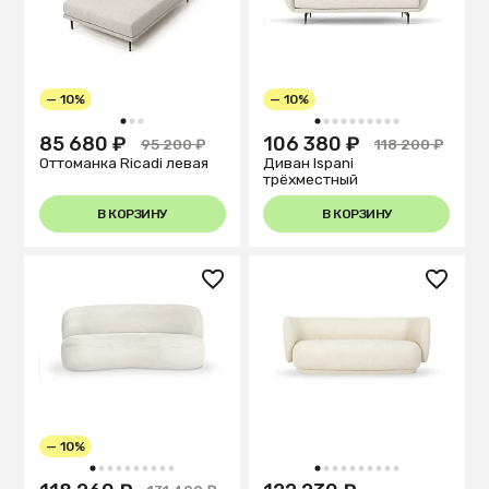
— 10%
— 10%
1
2
3
1
2
3
4
5
6
7
8
9
10
85 680 ₽
106 380 ₽
95 200 ₽
118 200 ₽
Оттоманка Ricadi левая
Диван Ispani
трёхместный
В КОРЗИНУ
В КОРЗИНУ
— 10%
1
2
3
4
5
6
7
8
9
10
1
2
3
4
5
6
7
8
9
10