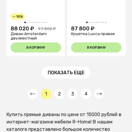
— 10%
1
2
3
4
5
6
7
8
9
10
1
2
3
4
5
6
7
8
9
88 020 ₽
87 800 ₽
97 800 ₽
Диван Amsterdam
Кушетка Lucca правая
двухместный
В КОРЗИНУ
В КОРЗИНУ
ПОКАЗАТЬ ЕЩЕ
1
2
3
4
Купить прямые диваны по цене от 15000 рублей в
интернет-магазине мебели R-Home! В нашем
каталоге представлено большое количество