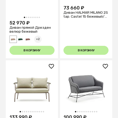
73 660 ₽
Диван HALMAR MILANO 2S
tap. Castel 15 бежевый/
1
2
3
4
5
6
7
8
орех
52 970 ₽
Диван прямой Дрезден
велюр бежевый
+2
В КОРЗИНУ
В КОРЗИНУ
1
2
3
4
5
6
7
8
9
10
11
12
1
2
3
4
5
6
7
8
9
10
11
133 990 ₽
100 990 ₽