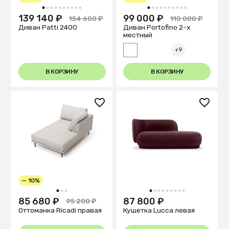
1
2
3
4
5
6
7
8
9
10
1
2
3
4
5
6
7
8
9
10
139 140 ₽
99 000 ₽
154 600 ₽
110 000 ₽
Диван Patti 2400
Диван Portofino 2-х
местный
+9
В КОРЗИНУ
В КОРЗИНУ
— 10%
1
2
3
1
2
3
4
5
6
7
8
9
85 680 ₽
87 800 ₽
95 200 ₽
Оттоманка Ricadi правая
Кушетка Lucca левая