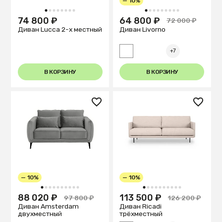
— 10%
1
2
3
4
5
6
7
8
1
2
3
4
5
6
7
8
9
74 800 ₽
64 800 ₽
72 000 ₽
Диван Lucca 2-х местный
Диван Livorno
+7
В КОРЗИНУ
В КОРЗИНУ
— 10%
— 10%
1
2
3
4
5
6
7
8
9
10
1
2
3
4
5
6
7
8
9
10
88 020 ₽
113 500 ₽
97 800 ₽
126 200 ₽
Диван Amsterdam
Диван Ricadi
двухместный
трёхместный