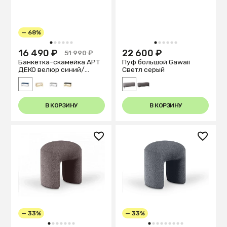
— 68%
1
2
3
4
5
6
1
2
3
4
5
6
16 490 ₽
22 600 ₽
51 990 ₽
Банкетка-скамейка АРТ
Пуф большой Gawaii
ДЕКО велюр синий/
Светл серый
серебро
В КОРЗИНУ
В КОРЗИНУ
— 33%
— 33%
1
2
3
4
5
6
7
1
2
3
4
5
6
7
8
9