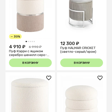
— 30%
1
2
3
4
5
12 300 ₽
4 910 ₽
6 990 ₽
Пуф HALMAR CRICKET
Пуф Кэрри с ящиком
(светло-серый/хром)
серебро шенилл серо-
бежевый
В КОРЗИНУ
В КОРЗИНУ