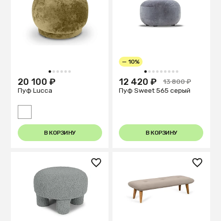
— 10%
1
2
3
4
5
6
1
2
3
4
5
6
7
8
9
20 100 ₽
12 420 ₽
13 800 ₽
Пуф Lucca
Пуф Sweet 565 серый
В КОРЗИНУ
В КОРЗИНУ