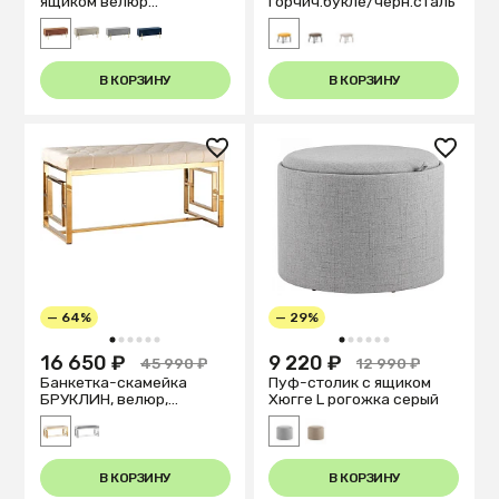
ящиком велюр
горчич.букле/черн.сталь
терракотовый
В КОРЗИНУ
В КОРЗИНУ
— 64%
— 29%
1
2
3
4
5
6
1
2
3
4
5
6
16 650 ₽
9 220 ₽
45 990 ₽
12 990 ₽
Банкетка-скамейка
Пуф-столик с ящиком
БРУКЛИН, велюр,
Хюгге L рогожка серый
бежевая/золото
В КОРЗИНУ
В КОРЗИНУ