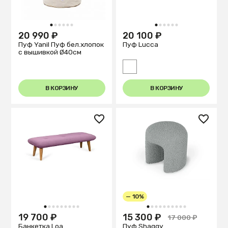
1
2
3
4
5
6
1
2
3
4
5
6
20 990 ₽
20 100 ₽
Пуф Yanil Пуф бел.хлопок
Пуф Lucca
с вышивкой Ø40см
В КОРЗИНУ
В КОРЗИНУ
— 10%
1
2
3
4
5
6
7
8
9
1
2
3
4
5
6
7
8
9
10
19 700 ₽
15 300 ₽
17 000 ₽
Банкетка Loa
Пуф Shaggy