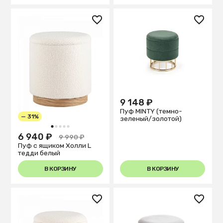
9 148 ₽
Пуф MINTY (темно-
— 31%
зеленый/золотой)
1
2
3
4
5
6 940 ₽
9 990 ₽
Пуф с ящиком Холли L
тедди белый
В КОРЗИНУ
В КОРЗИНУ