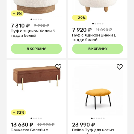
— 9%
— 29%
1
2
3
4
5
1
2
3
4
5
7 310 ₽
7 990 ₽
7 920 ₽
11 090 ₽
Пуф с ящиком Холли S
Пуф с ящиком Винни L
тедди белый
тедди белый
В КОРЗИНУ
В КОРЗИНУ
— 32%
1
2
3
4
5
1
2
3
4
5
6
13 630 ₽
23 990 ₽
19 990 ₽
Банкетка Болейн с
Belina Пуф для ног из