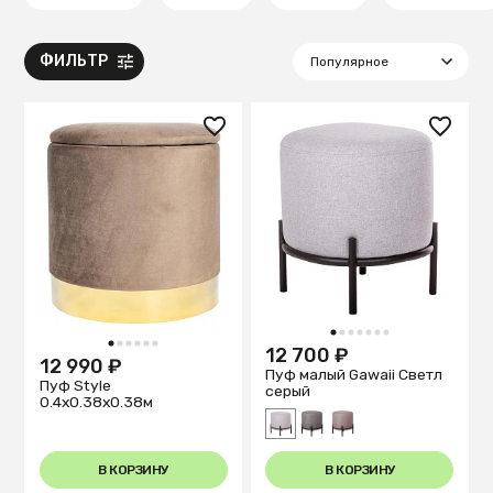
ФИЛЬТР
1
2
3
4
5
6
7
1
2
3
4
5
6
12 700 ₽
12 990 ₽
Пуф малый Gawaii Светл
Пуф Style
серый
0.4x0.38x0.38м
В КОРЗИНУ
В КОРЗИНУ