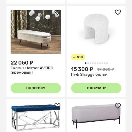
— 10%
22 050 ₽
1
2
3
4
5
6
7
8
9
10
Скамья Halmar AVEIRO
15 300 ₽
17 000 ₽
(кремовый)
Пуф Shaggy белый
В КОРЗИНУ
В КОРЗИНУ