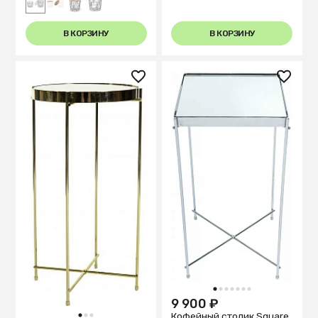
В КОРЗИНУ
В КОРЗИНУ
1
2
3
4
5
6
7
9 900 ₽
Кофейный столик Square
1
2
3