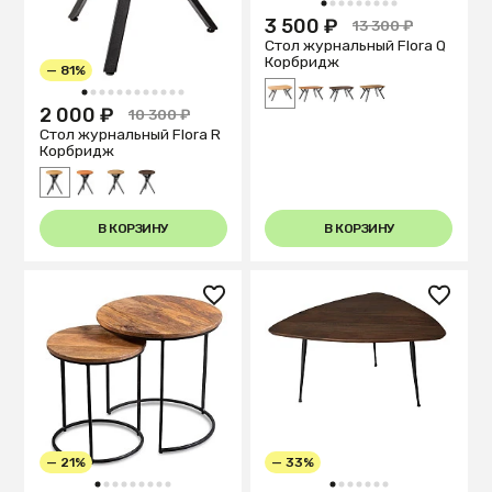
1
2
3
4
5
6
7
8
9
3 500 ₽
13 300 ₽
Стол журнальный Flora Q
Корбридж
— 81%
1
2
3
4
5
6
7
8
9
10
11
12
2 000 ₽
10 300 ₽
Стол журнальный Flora R
Корбридж
В КОРЗИНУ
В КОРЗИНУ
— 21%
— 33%
1
2
3
4
5
6
7
8
9
1
2
3
4
5
6
7