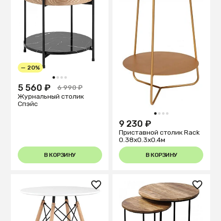
— 20%
1
2
3
4
5 560 ₽
6 990 ₽
Журнальный столик
Спэйс
1
2
3
4
9 230 ₽
Приставной столик Rack
0.38x0.3x0.4м
В КОРЗИНУ
В КОРЗИНУ