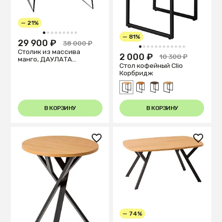
— 21%
1
2
3
4
5
6
7
8
9
— 81%
29 900 ₽
38 000 ₽
1
2
3
4
5
6
7
8
9
10
11
12
Столик из массива
2 000 ₽
10 300 ₽
манго, ДАУЛАТА
Стол кофейный Clio
ПЛАТИНУМ
Корбридж
В КОРЗИНУ
В КОРЗИНУ
— 74%