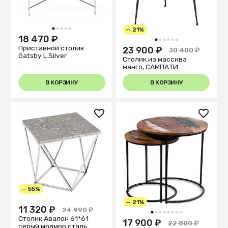
— 21%
1
2
3
4
5
18 470 ₽
1
2
3
4
5
6
Приставной столик
23 900 ₽
30 400 ₽
Gatsby L Silver
Столик из массива
манго, САМПАТИ
Шоколад
В КОРЗИНУ
В КОРЗИНУ
— 55%
— 21%
11 320 ₽
24 990 ₽
1
2
3
4
5
6
7
8
Столик Авалон 61*61
17 900 ₽
22 800 ₽
серый мрамор сталь