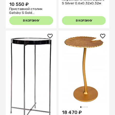
S Silver 0.6x0.32x0.32м
10 550 ₽
Приставной столик
Gatsby S Gold
0.6x0.325x0.325м
В КОРЗИНУ
В КОРЗИНУ
1
2
3
4
18 470 ₽