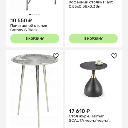
Кофейный столик Plant
0.55x0.38x0.38м
1
2
3
4
5
10 550 ₽
Приставной столик
Gatsby S Black
В КОРЗИНУ
В КОРЗИНУ
17 610 ₽
Стол журн. Halmar
SCALITA черн./черн./
золотой