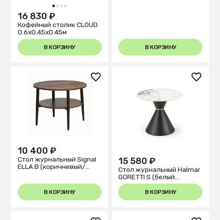
1
2
3
4
16 830 ₽
Кофейный столик CLOUD
0.6x0.45x0.45м
В КОРЗИНУ
В КОРЗИНУ
10 400 ₽
Стол журнальный Signal
15 580 ₽
ELLA B (коричневый/
Стол журнальный Halmar
черный)
GORETTI S (белый
мрамор/черный)
В КОРЗИНУ
В КОРЗИНУ