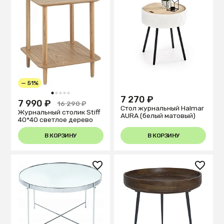
— 51%
1
2
3
4
5
7 270 ₽
7 990 ₽
16 290 ₽
Стол журнальный Halmar
Журнальный столик Stiff
AURA (белый матовый)
40*40 светлое дерево
В КОРЗИНУ
В КОРЗИНУ