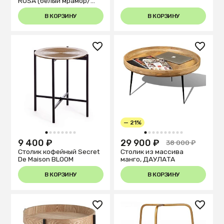
ROSA (белый мрамор/
серый мрамор/золотой)
В КОРЗИНУ
В КОРЗИНУ
— 21%
1
2
3
4
5
6
7
8
1
2
3
4
5
6
7
8
9
10
9 400 ₽
29 900 ₽
38 000 ₽
Столик кофейный Secret
Столик из массива
De Maison BLOOM
манго, ДАУЛАТА
В КОРЗИНУ
В КОРЗИНУ