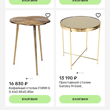
В КОРЗИНУ
В КОРЗИНУ
1
2
3
4
13 190 ₽
1
2
3
4
Приставной столик
16 830 ₽
Gatsby M Gold
Кофейный столик FORM G
0.45x0.43x0.43м
0.6x0.45x0.45м
В КОРЗИНУ
В КОРЗИНУ