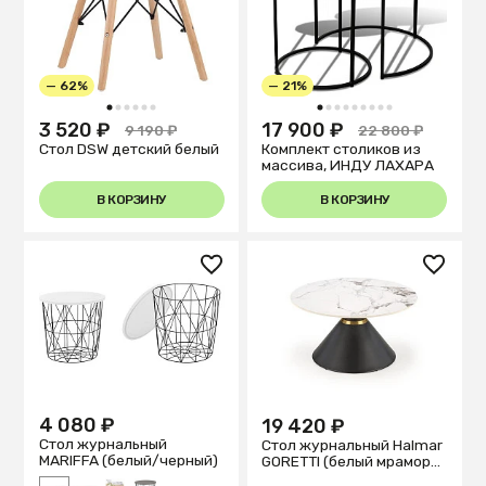
— 62%
— 21%
1
2
3
4
5
6
1
2
3
4
5
6
7
8
9
3 520 ₽
17 900 ₽
9 190 ₽
22 800 ₽
Стол DSW детский белый
Комплект столиков из
массива, ИНДУ ЛАХАРА
В КОРЗИНУ
В КОРЗИНУ
4 080 ₽
19 420 ₽
Стол журнальный
Стол журнальный Halmar
MARIFFA (белый/черный)
GORETTI (белый мрамор/
черный)