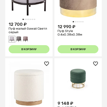
1
2
3
4
5
6
7
1
2
3
4
5
6
12 700 ₽
12 990 ₽
Пуф малый Gawaii Светл
Пуф Style
серый
0.4x0.38x0.38м
В КОРЗИНУ
В КОРЗИНУ
9 148 ₽