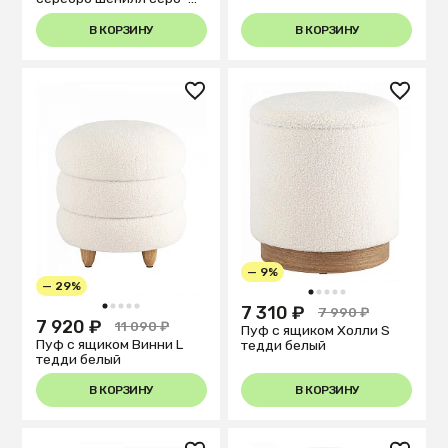
бежевый
В КОРЗИНУ
В КОРЗИНУ
— 9%
— 29%
1
2
3
4
5
1
2
3
4
5
7 310 ₽
7 990 ₽
7 920 ₽
11 090 ₽
Пуф с ящиком Холли S
Пуф с ящиком Винни L
тедди белый
тедди белый
В КОРЗИНУ
В КОРЗИНУ