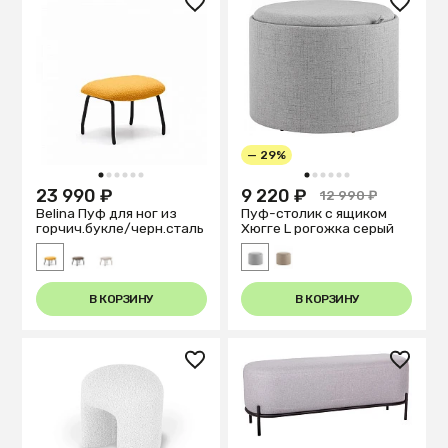
— 29%
1
2
3
4
5
6
1
2
3
4
5
6
23 990 ₽
9 220 ₽
12 990 ₽
Belina Пуф для ног из
Пуф-столик с ящиком
горчич.букле/черн.сталь
Хюгге L рогожка серый
В КОРЗИНУ
В КОРЗИНУ