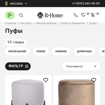
+7 (495) 540‑45‑55
МОСКВА
0
0
Главная
/
Каталог
/
Мягкая мебель
/
Пуфы и банкетки
/
Пуфы
Пуфы
93 товара
МАЛЕНЬКИЕ
УЗКИЕ
НИЗКИЕ
ДЛИННЫЕ
Ж
ФИЛЬТР