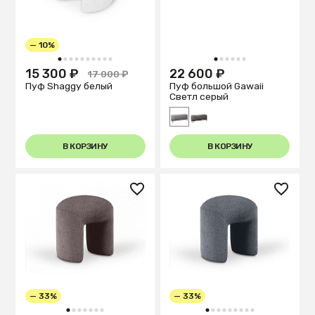
— 10%
1
2
3
4
5
6
7
8
9
10
1
2
3
4
5
6
15 300 ₽
22 600 ₽
17 000 ₽
Пуф Shaggy белый
Пуф большой Gawaii
Светл серый
В КОРЗИНУ
В КОРЗИНУ
— 33%
— 33%
1
2
3
4
5
6
7
1
2
3
4
5
6
7
8
9