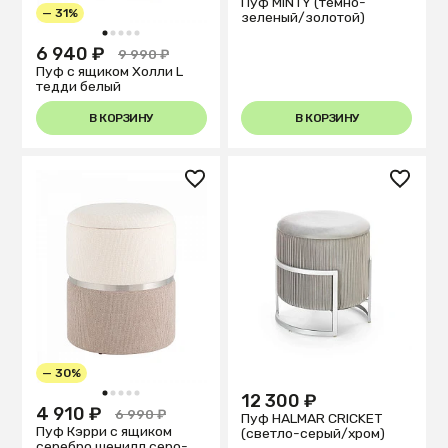
Пуф MINTY (темно-
— 31%
зеленый/золотой)
1
2
3
4
5
6 940 ₽
9 990 ₽
Пуф с ящиком Холли L
тедди белый
В КОРЗИНУ
В КОРЗИНУ
— 30%
1
2
3
4
5
12 300 ₽
4 910 ₽
6 990 ₽
Пуф HALMAR CRICKET
Пуф Кэрри с ящиком
(светло-серый/хром)
серебро шенилл серо-