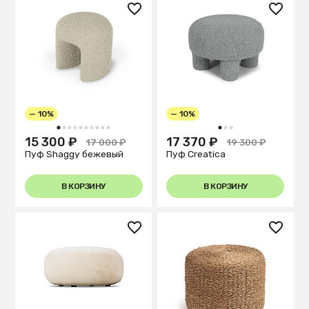
— 10%
— 10%
1
2
3
4
5
6
7
8
9
10
1
2
3
15 300 ₽
17 370 ₽
17 000 ₽
19 300 ₽
Пуф Shaggy бежевый
Пуф Creatica
В КОРЗИНУ
В КОРЗИНУ