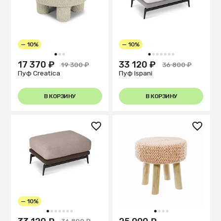
— 10%
— 10%
1
2
3
1
2
3
4
5
6
7
17 370 ₽
33 120 ₽
19 300 ₽
36 800 ₽
Пуф Creatica
Пуф Ispani
В КОРЗИНУ
В КОРЗИНУ
— 10%
1
2
3
4
5
6
7
1
2
3
4