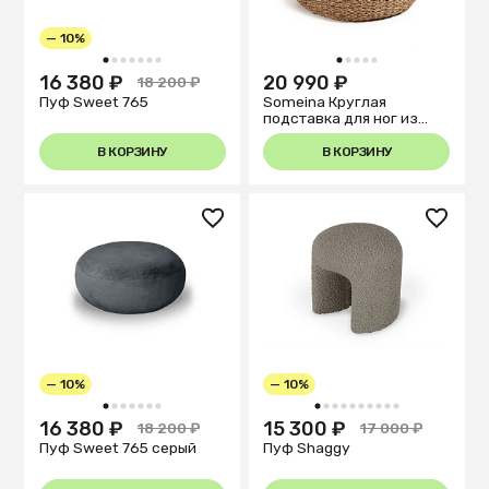
— 10%
1
2
3
4
5
6
7
1
2
3
4
5
16 380 ₽
20 990 ₽
18 200 ₽
Пуф Sweet 765
Someina Круглая
подставка для ног из
натурального волокна Ø
40 см
В КОРЗИНУ
В КОРЗИНУ
— 10%
— 10%
1
2
3
4
5
6
7
1
2
3
4
5
6
7
8
9
10
16 380 ₽
15 300 ₽
18 200 ₽
17 000 ₽
Пуф Sweet 765 серый
Пуф Shaggy