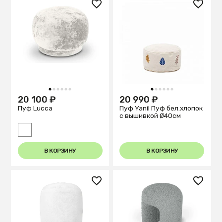
1
2
3
4
5
6
1
2
3
4
5
6
20 100 ₽
20 990 ₽
Пуф Lucca
Пуф Yanil Пуф бел.хлопок
с вышивкой Ø40см
В КОРЗИНУ
В КОРЗИНУ