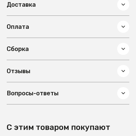
Доставка
наполнением
Цвет ножек
Графит
Материал ножек
металл, цвет:
Оплата
графит
Глубина, см
60.5
Вес, кг
31
Сборка
Сборка
Требуется
Механизм раскладывания
Нераскладной
Подлокотники
Нет
Отзывы
Гарантия
18 мес.
Материал обивки
Жаккард UNO
Вопросы-ответы
С этим товаром покупают