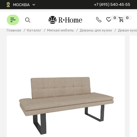
+7 (495) 540‑45‑55
МОСКВА
0
0
Главная
/
Каталог
/
Мягкая мебель
/
Диваны для кухни
/
Диван кух