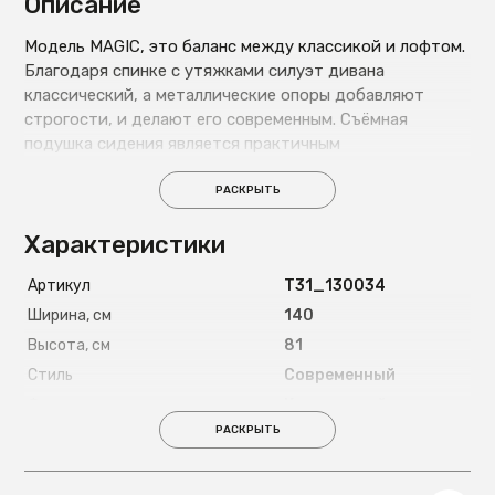
Описание
Модель MAGIC, это баланс между классикой и лофтом.
Благодаря спинке с утяжками силуэт дивана
классический, а металлические опоры добавляют
строгости, и делают его современным. Съёмная
подушка сидения является практичным
преимуществом MAGIC. Подушка при необходимости
легко снимается, чистится, и так же легко
РАСКРЫТЬ
устанавливается на диван. Металлические опоры
Характеристики
добавляют лёгкость и элегантность.
Артикул
T31_130034
Ширина, см
140
Высота, см
81
Стиль
Современный
Форма
Квадратный
РАСКРЫТЬ
Страна
Россия
Пружинный блок
Беспружинный
Наполнитель
C ППУ