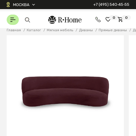
+7 (495) 540‑45‑55
МОСКВА
0
0
Главная
/
Каталог
/
Мягкая мебель
/
Диваны
/
Прямые диваны
/
Д