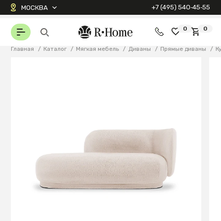
+7 (495) 540‑45‑55
МОСКВА
0
0
Главная
/
Каталог
/
Мягкая мебель
/
Диваны
/
Прямые диваны
/
К