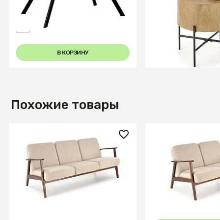
Шерман коньяк
BROOKLYN-S (дуб
натуральный/чер
В КОРЗИНУ
В КОРЗИ
Похожие товары
98 150 ₽
73 660 ₽
Диван HALMAR MILANO 3S
Диван HALMAR M
tap. Castel 15 бежевый/орех
tap. Castel 15 бе