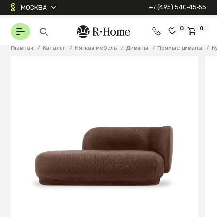
+7 (495) 540‑45‑55
МОСКВА
0
0
Главная
/
Каталог
/
Мягкая мебель
/
Диваны
/
Прямые диваны
/
К