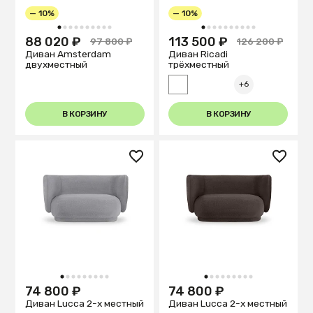
— 10%
— 10%
1
2
3
4
5
6
7
8
9
10
1
2
3
4
5
6
7
8
9
10
88 020 ₽
113 500 ₽
97 800 ₽
126 200 ₽
Диван Amsterdam
Диван Ricadi
двухместный
трёхместный
+6
В КОРЗИНУ
В КОРЗИНУ
1
2
3
4
5
6
7
8
9
1
2
3
4
5
6
7
8
9
74 800 ₽
74 800 ₽
Диван Lucca 2-х местный
Диван Lucca 2-х местный