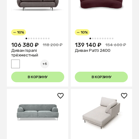
— 10%
— 10%
1
2
3
4
5
6
7
8
9
10
1
2
3
4
5
6
7
8
9
10
106 380 ₽
139 140 ₽
118 200 ₽
154 600 ₽
Диван Ispani
Диван Patti 2400
трёхместный
+6
В КОРЗИНУ
В КОРЗИНУ