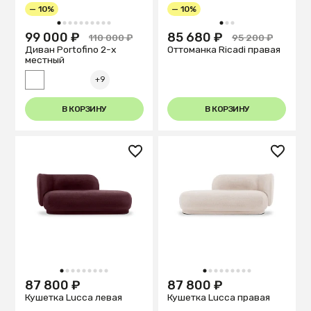
— 10%
— 10%
1
2
3
4
5
6
7
8
9
10
1
2
3
99 000 ₽
85 680 ₽
110 000 ₽
95 200 ₽
Диван Portofino 2-х
Оттоманка Ricadi правая
местный
+9
В КОРЗИНУ
В КОРЗИНУ
1
2
3
4
5
6
7
8
9
1
2
3
4
5
6
7
8
9
87 800 ₽
87 800 ₽
Кушетка Lucca левая
Кушетка Lucca правая