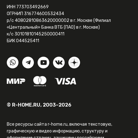
ИНН 773703492669
ОГРНИП 316774600532434
р/с 40802810863620000002 в г. Москве (Филиал
«Центральный» Банка ВТБ (ПАО) в г. Москве)
к/с 30101810145250000411
БИК 044525411
© R-HOME.RU, 2003–2026
Все ресурсы сайта r-home.ru, включая текстовую,
графическую и видео информацию, структуру и
оформление страниц, защищены российскими