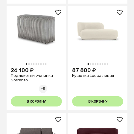
1
2
3
4
5
6
7
8
9
1
2
3
4
5
6
7
8
9
26 100 ₽
87 800 ₽
Подлокотник-спинка
Кушетка Lucca левая
Sorrento
+5
В КОРЗИНУ
В КОРЗИНУ