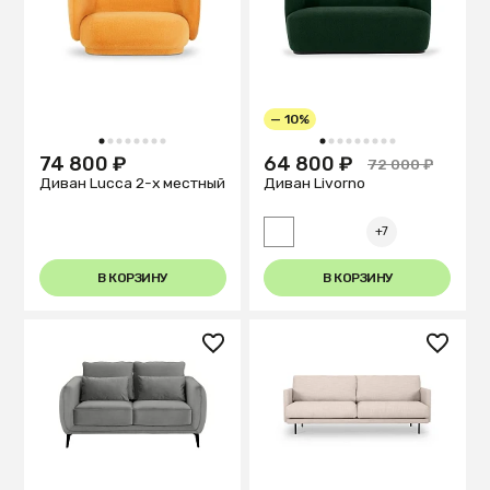
— 10%
1
2
3
4
5
6
7
8
1
2
3
4
5
6
7
8
9
74 800 ₽
64 800 ₽
72 000 ₽
Диван Lucca 2-х местный
Диван Livorno
+7
В КОРЗИНУ
В КОРЗИНУ