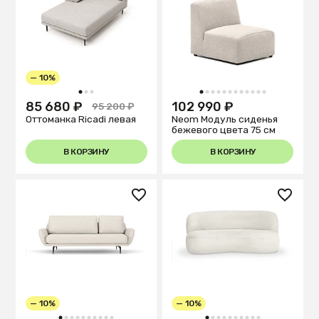
— 10%
1
2
3
1
2
3
4
5
6
7
8
9
10
11
12
85 680 ₽
102 990 ₽
95 200 ₽
Оттоманка Ricadi левая
Neom Модуль сиденья
бежевого цвета 75 см
В КОРЗИНУ
В КОРЗИНУ
— 10%
— 10%