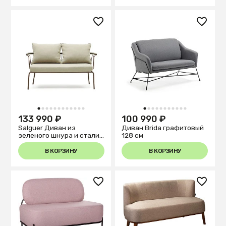
1
2
3
4
5
6
7
8
9
10
11
12
1
2
3
4
5
6
7
8
9
10
11
133 990 ₽
100 990 ₽
Salguer Диван из
Диван Brida графитовый
зеленого шнура и стали
128 см
с коричневой окраской
134 см
В КОРЗИНУ
В КОРЗИНУ