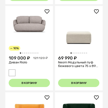
— 10%
1
2
3
4
5
6
7
8
9
10
1
2
3
4
5
6
7
8
9
109 000 ₽
69 990 ₽
121 120 ₽
Диван Riolo
Neom Модульный пуф
бежевого цвета 75 x 89
см
В КОРЗИНУ
В КОРЗИНУ