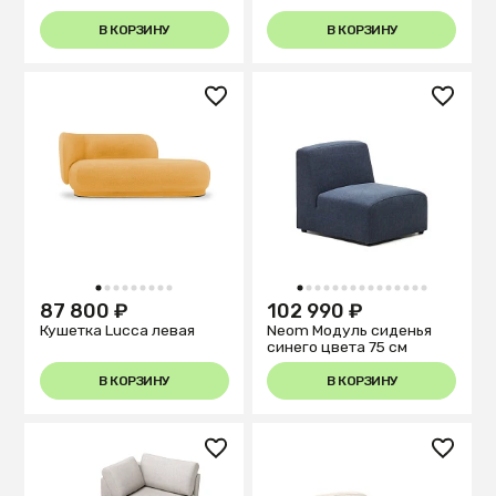
В КОРЗИНУ
В КОРЗИНУ
1
2
3
4
5
6
7
8
9
1
2
3
4
5
6
7
8
9
10
11
12
13
14
15
87 800 ₽
102 990 ₽
Кушетка Lucca левая
Neom Модуль сиденья
синего цвета 75 см
В КОРЗИНУ
В КОРЗИНУ