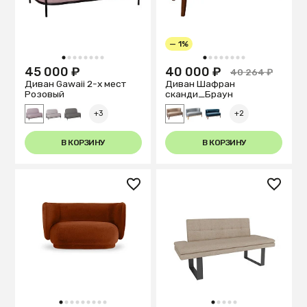
— 1%
1
2
3
4
5
6
7
8
1
2
3
4
5
6
7
8
45 000 ₽
40 000 ₽
40 264 ₽
Диван Gawaii 2-х мест
Диван Шафран
Розовый
cканди_Браун
+3
+2
В КОРЗИНУ
В КОРЗИНУ
1
2
3
4
5
6
7
8
9
1
2
3
4
5