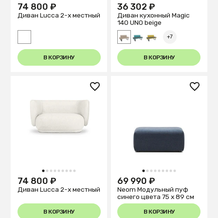
74 800 ₽
36 302 ₽
Диван Lucca 2-х местный
Диван кухонный Magiс
140 UNO beige
+7
В КОРЗИНУ
В КОРЗИНУ
1
2
3
4
5
6
7
8
9
1
2
3
4
5
6
7
8
9
74 800 ₽
69 990 ₽
Диван Lucca 2-х местный
Neom Модульный пуф
синего цвета 75 x 89 см
В КОРЗИНУ
В КОРЗИНУ