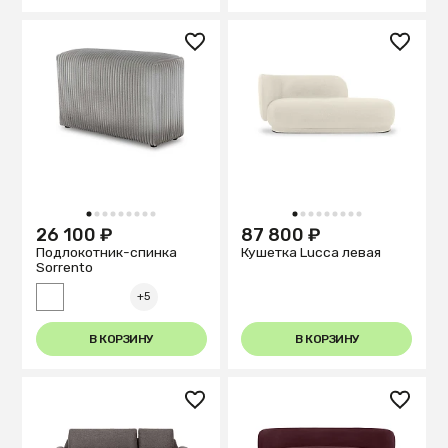
1
2
3
4
5
6
7
8
9
1
2
3
4
5
6
7
8
9
26 100 ₽
87 800 ₽
Подлокотник-спинка
Кушетка Lucca левая
Sorrento
+5
В КОРЗИНУ
В КОРЗИНУ