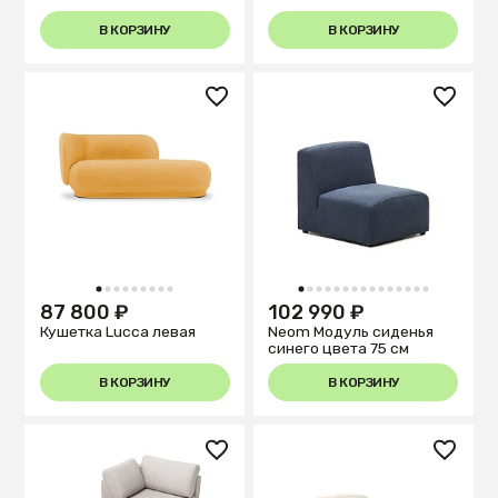
В КОРЗИНУ
В КОРЗИНУ
1
2
3
4
5
6
7
8
9
1
2
3
4
5
6
7
8
9
10
11
12
13
14
15
87 800 ₽
102 990 ₽
Кушетка Lucca левая
Neom Модуль сиденья
синего цвета 75 см
В КОРЗИНУ
В КОРЗИНУ