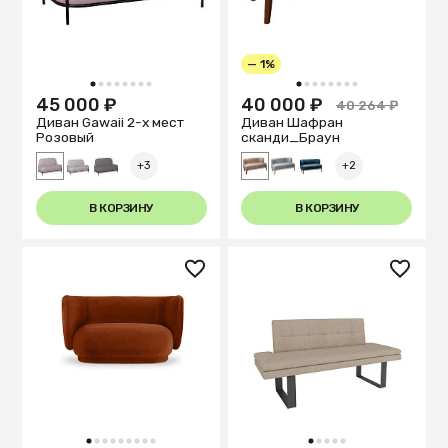
— 1%
1
2
3
4
5
6
7
8
1
2
3
4
5
6
7
8
45 000 ₽
40 000 ₽
40 264 ₽
Диван Gawaii 2-х мест
Диван Шафран
Розовый
cканди_Браун
+3
+2
В КОРЗИНУ
В КОРЗИНУ
1
2
3
4
5
6
7
8
9
1
2
3
4
5