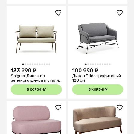
1
2
3
4
5
6
7
8
9
10
11
12
1
2
3
4
5
6
7
8
9
10
11
133 990 ₽
100 990 ₽
Salguer Диван из
Диван Brida графитовый
зеленого шнура и стали
128 см
с коричневой окраской
134 см
В КОРЗИНУ
В КОРЗИНУ