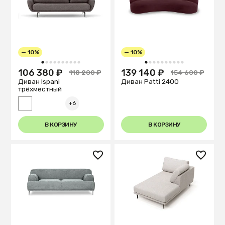
— 10%
— 10%
1
2
3
4
5
6
7
8
9
10
1
2
3
4
5
6
7
8
9
10
106 380 ₽
139 140 ₽
118 200 ₽
154 600 ₽
Диван Ispani
Диван Patti 2400
трёхместный
+6
В КОРЗИНУ
В КОРЗИНУ