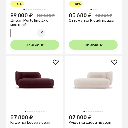
— 10%
— 10%
1
2
3
4
5
6
7
8
9
10
1
2
3
99 000 ₽
85 680 ₽
110 000 ₽
95 200 ₽
Диван Portofino 2-х
Оттоманка Ricadi правая
местный
+9
В КОРЗИНУ
В КОРЗИНУ
1
2
3
4
5
6
7
8
9
1
2
3
4
5
6
7
8
9
87 800 ₽
87 800 ₽
Кушетка Lucca левая
Кушетка Lucca правая