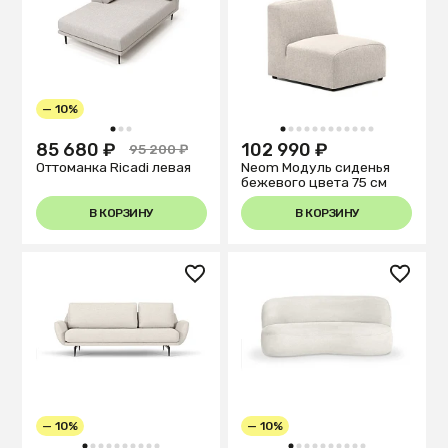
— 10%
1
2
3
1
2
3
4
5
6
7
8
9
10
11
12
85 680 ₽
102 990 ₽
95 200 ₽
Оттоманка Ricadi левая
Neom Модуль сиденья
бежевого цвета 75 см
В КОРЗИНУ
В КОРЗИНУ
— 10%
— 10%