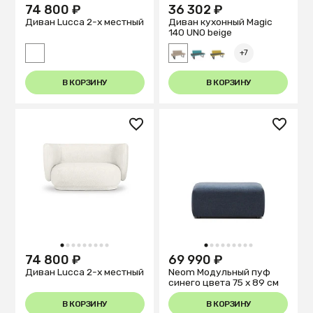
74 800 ₽
36 302 ₽
Диван Lucca 2-х местный
Диван кухонный Magiс
140 UNO beige
+7
В КОРЗИНУ
В КОРЗИНУ
1
2
3
4
5
6
7
8
9
1
2
3
4
5
6
7
8
9
74 800 ₽
69 990 ₽
Диван Lucca 2-х местный
Neom Модульный пуф
синего цвета 75 x 89 см
В КОРЗИНУ
В КОРЗИНУ