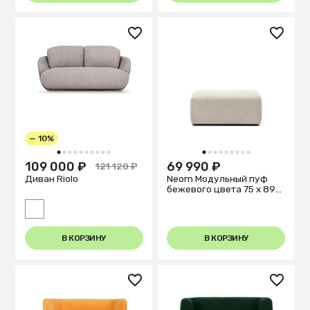
— 10%
1
2
3
4
5
6
7
8
9
10
1
2
3
4
5
6
7
8
9
109 000 ₽
69 990 ₽
121 120 ₽
Диван Riolo
Neom Модульный пуф
бежевого цвета 75 x 89
см
В КОРЗИНУ
В КОРЗИНУ