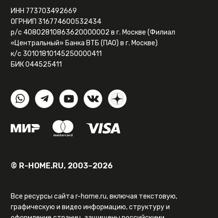
ИНН 773703492669
ОГРНИП 316774600532434
р/с 40802810863620000002 в г. Москве (Филиал
«Центральный» Банка ВТБ (ПАО) в г. Москве)
к/с 30101810145250000411
БИК 044525411
© R-HOME.RU, 2003–2026
Все ресурсы сайта r-home.ru, включая текстовую,
графическую и видео информацию, структуру и
оформление страниц, защищены российскими