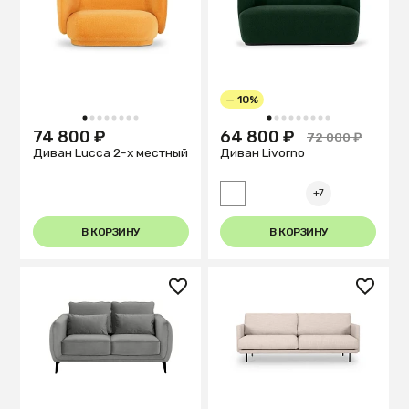
— 10%
1
2
3
4
5
6
7
8
1
2
3
4
5
6
7
8
9
74 800 ₽
64 800 ₽
72 000 ₽
Диван Lucca 2-х местный
Диван Livorno
+7
В КОРЗИНУ
В КОРЗИНУ