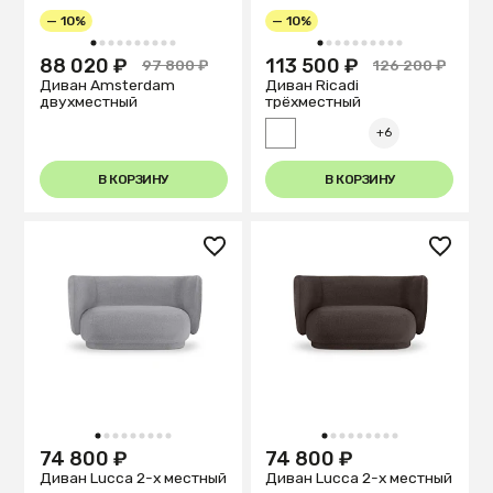
— 10%
— 10%
1
2
3
4
5
6
7
8
9
10
1
2
3
4
5
6
7
8
9
10
88 020 ₽
113 500 ₽
97 800 ₽
126 200 ₽
Диван Amsterdam
Диван Ricadi
двухместный
трёхместный
+6
В КОРЗИНУ
В КОРЗИНУ
1
2
3
4
5
6
7
8
9
1
2
3
4
5
6
7
8
9
74 800 ₽
74 800 ₽
Диван Lucca 2-х местный
Диван Lucca 2-х местный