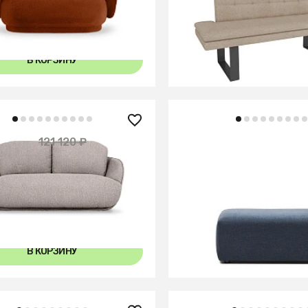
+
В КОРЗИНУ
В КОРЗИНУ
69 990 ₽
00 ₽
121 120 ₽
— 10%
Neom Модульный пуф с
Riolo
цвета 75 x 89 см
В КОРЗИНУ
В КОРЗИНУ