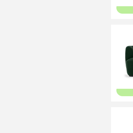
64 8
Диван 
87 80