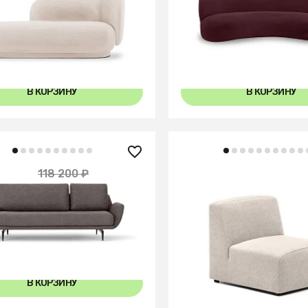
а Lucca правая
Диван Patti 2400
В КОРЗИНУ
В КОРЗИНУ
102 990 ₽
80 ₽
118 200 ₽
— 10%
Neom Модуль сиденья 
Ispani трёхместный
цвета 75 см
+5
В КОРЗИНУ
В КОРЗИНУ