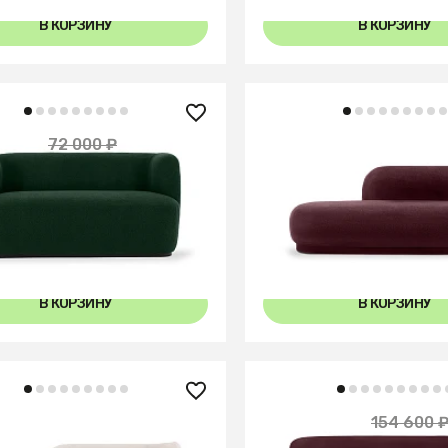
В КОРЗИНУ
В КОРЗИНУ
87 800 ₽
00 ₽
72 000 ₽
— 10%
Кушетка Lucca правая
Livorno
+6
В КОРЗИНУ
В КОРЗИНУ
0 ₽
139 140 ₽
154 600 