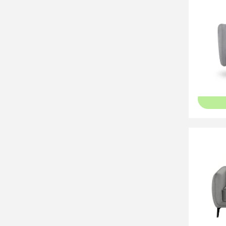
74 80
Диван 
88 02
Диван