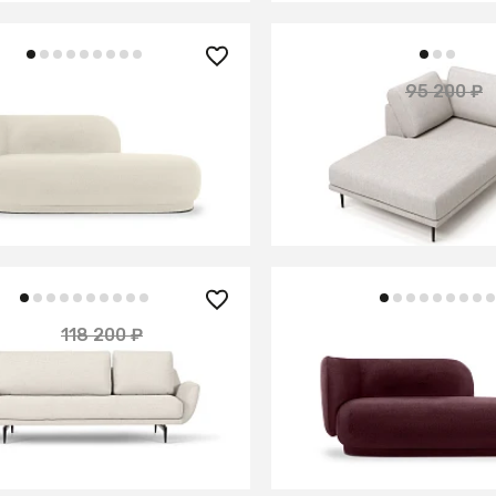
0 ₽
85 680 ₽
95 200 ₽
а Lucca левая
Оттоманка Ricadi лева
В КОРЗИНУ
В КОРЗИНУ
87 800 ₽
80 ₽
118 200 ₽
— 10%
Кушетка Lucca левая
Ispani трёхместный
В КОРЗИНУ
В КОРЗИНУ