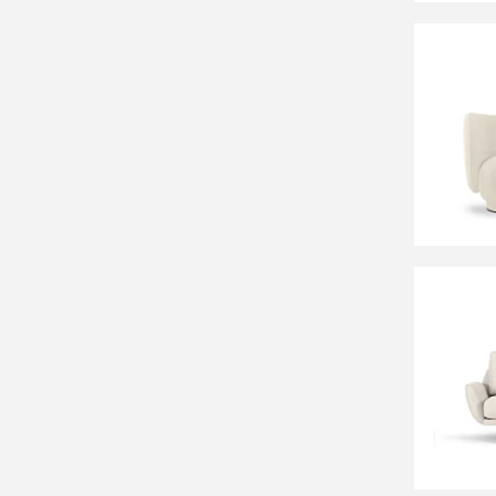
87 80
Кушетк
106 3
Диван 