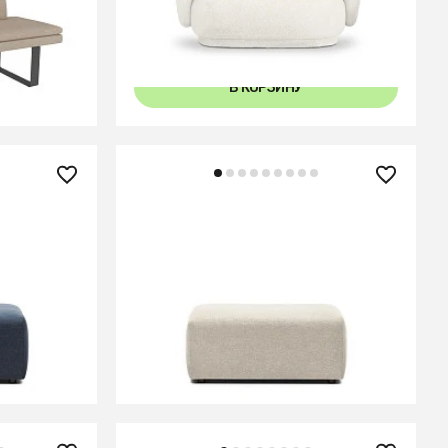
6
В КОРЗИНУ
69 990 ₽
инего
Neom Модульный пуф бежевого
цвета 75 x 89 см
В КОРЗИНУ