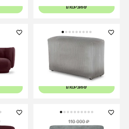
В КОРЗИНУ
26 100 ₽
Подлокотник-спинка Sorrento
+4
В КОРЗИНУ
99 000 ₽
₽
110 000 ₽
— 10%
— 10%