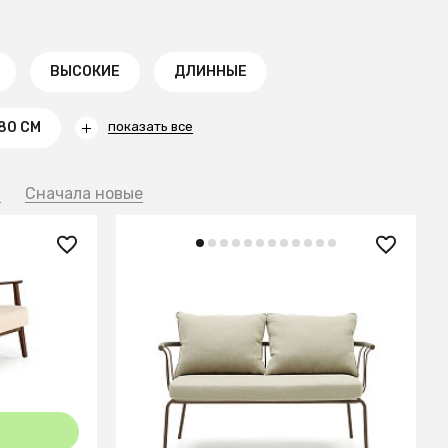
ВЫСОКИЕ
ДЛИННЫЕ
80 СМ
показать все
й
Сначала новые
133 990 ₽
S tap.
Salguer Диван из зеленого шнура
х
и стали с коричневой окраской
134 см
В КОРЗИНУ