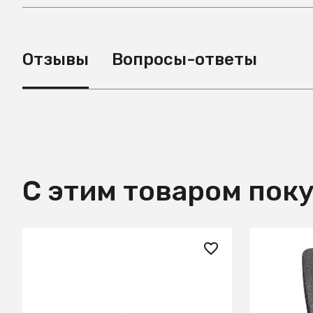
Отзывы
Вопросы-ответы
С этим товаром пок
26 680 ₽
17 918.
Стул кухонный Halmar K540
AL 502 С
(серый/черный)