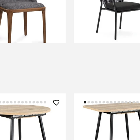
В КОРЗИНУ
В КОРЗИНУ
 ₽
28 050 ₽
си Prime раздвиж.
Стол Месси Prime раздв
алифакс Натур/Бабочка
90*90+30 Галифакс Нат
Бабочка