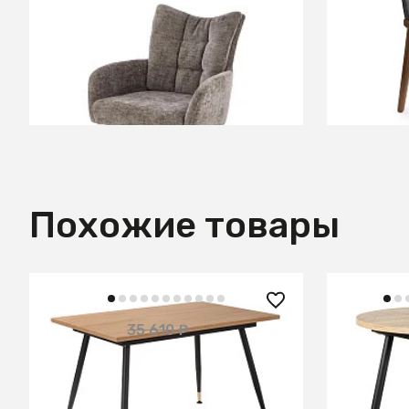
В КОРЗИНУ
Похожие товары
28 050
9 300 ₽
35 610 ₽
— 74%
Стол Мес
Стол Месси раздвиж. 120-160
D90+30 Г
Дуб Корбридж