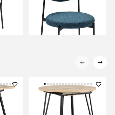
+6
В КОРЗИНУ
27 400 ₽
иж.
Стол Диего Prime раздвиж.
ур/
D90+30 Галифакс Натур/Бабочка