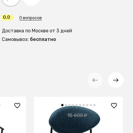
0,0
0 вопросов
Доставка по Москве от 3 дней
Самовывоз:
бесплатно
11 600 ₽
15 600 ₽
— 26%
Стул Gawaii Blue
ура