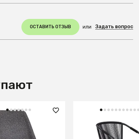
Задать вопрос
или
ОСТАВИТЬ ОТЗЫВ
упают
55 ₽
47 990 ₽
тул Bruno (520*570*860)
Xelida Садовый стул из
алюминия и черного шн