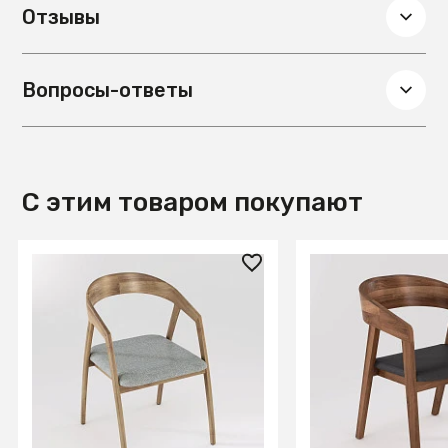
Отзывы
Вопросы-ответы
С этим товаром покупают
20 378.25 ₽
21 277.35 ₽
AL 102 Стул Бридж
AL 101 Стул Сохо
(530*580*815)
(530*580*790)