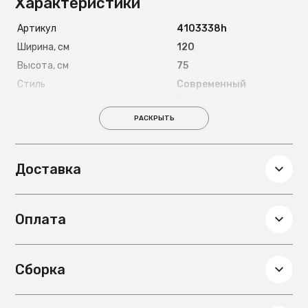
Характеристики
Артикул
4103338h
Ширина, см
120
Высота, см
75
Стиль
Современный
Форма
Прямоугольный
РАСКРЫТЬ
Цвет ножек
Черный
Материал ножек
Металл
Глубина, см
80
Доставка
Вес, кг
37
Ширина в разложенном виде,
160
см
Оплата
Цвет столешницы
Галифакс Натур
Материал столешницы
ЛДСП
Сборка