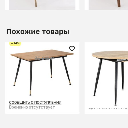
В КОРЗИНУ
В КОРЗИ
Похожие товары
— 74%
9 300 ₽
28 050 ₽
35 610 ₽
Стол Месси раздвиж. 120-
Стол Месси Prim
160 Дуб Корбридж
D90+30 Галифакс
Бабочка
+3
СООБЩИТЬ О ПОСТУПЛЕНИИ
СООБЩИТЬ О ПОСТУ
Временно отсутствует
Временно отсутств