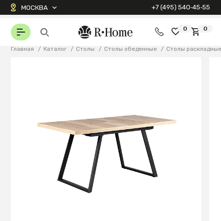
+7 (495) 540‑45‑55
МОСКВА
0
0
Главная
/
Каталог
/
Столы
/
Столы обеденные
/
Столы раскладны