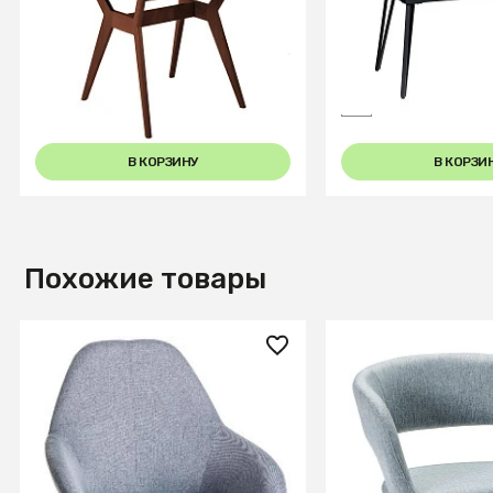
Стол Нарвик 960*960 мрамор
Стол Диего раздв
Графит Темный орех
180 Керамограни
Мрамор
В КОРЗИНУ
В КОРЗИ
Похожие товары
14 170 ₽
14 200 ₽
Стул Kent Сер/Черн
Стул Hugs св.сер
+8
+3