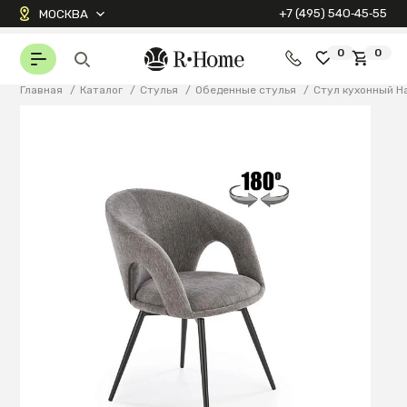
+7 (495) 540‑45‑55
МОСКВА
0
0
Главная
/
Каталог
/
Стулья
/
Обеденные стулья
/
Стул кухонный H