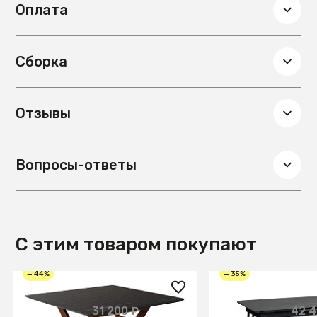
Оплата
Материал обивки
Ткань
Сборка
Отзывы
Вопросы-ответы
С этим товаром покупают
— 44%
— 35%
17 600 ₽
27 700 ₽
31 200 ₽
42 4