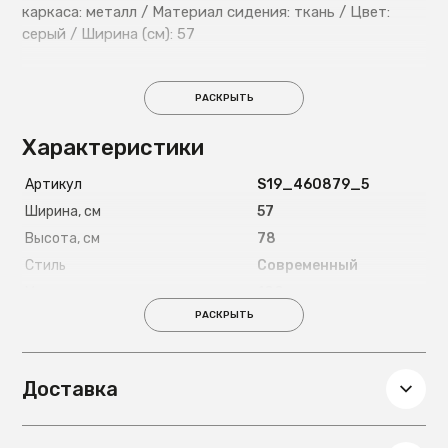
каркаса: металл / Материал сидения: ткань / Цвет:
серый / Ширина (см): 57
РАСКРЫТЬ
Характеристики
Артикул
S19_460879_5
Ширина, см
57
Высота, см
78
Стиль
Современный
Максимально допустимая
100
нагрузка, кг
РАСКРЫТЬ
Цвет ножек
Черный
Материал ножек
Металл
Доставка
Глубина, см
57
Вес, кг
18.8
Подлокотники
Есть