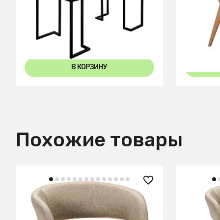
Стол раскладной обеденный
Стол На
Loft 120 Дуб натур
860*860 
В КОРЗИНУ
Похожие товары
14 200 ₽
14 860
Стул Hugs beige/нат.дуб
Кресло H