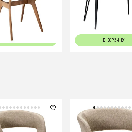
рвик квадратный
Стол Диего раздвиж. 14
Мрамор Бьянко
Керамогранит Светлый 
В КОРЗИНУ
В КОРЗИНУ
 ₽
14 860 ₽
ugs beige/Линк золото
Стул Hugs beige/Линк