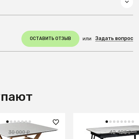
Задать вопрос
или
ОСТАВИТЬ ОТЗЫВ
упают
 ₽
27 100 ₽
30 000 ₽
42 490 ₽
— 59%