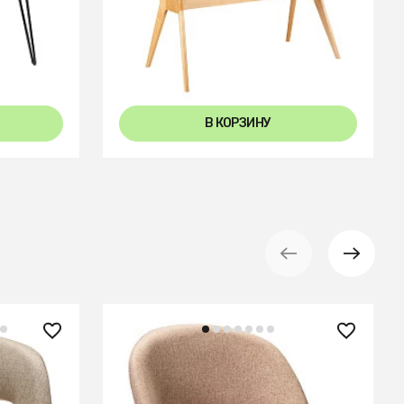
0-180
Стол раскл. Нарвик Glass 140-180
Мрамор
Automatic Natur/Light matte
glass
В КОРЗИНУ
14 910 ₽
Стул Lars Браун/Арки