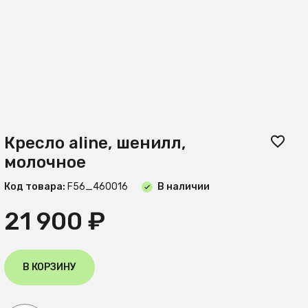
Кресло aline, шенилл,
молочное
Код товара:
F56_460016
В наличии
21 900 ₽
В КОРЗИНУ