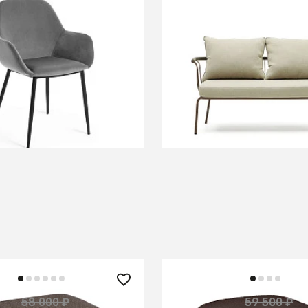
 ₽
133 990 ₽
onna бархат серый
Salguer Диван из зелен
и стали с коричневой о
134 см
В КОРЗИНУ
В КОРЗИНУ
 ₽
53 550 ₽
58 000 ₽
59 500 ₽
— 10%