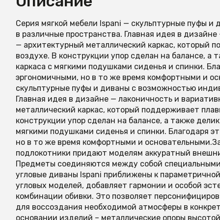
Описание
Серия мягкой мебели Ispani — скульптурные пуфы 
в различные пространства. Главная идея в дизайне
— архитектурный металлический каркас, который п
воздухе. В конструкции упор сделан на балансе, а
каркаса с мягкими подушками сиденья и спинки. Б
эргономичными, но в то же время комфортными и ос
скульптурные пуфы и диваны с возможностью инди
Главная идея в дизайне — лаконичность и вариатив
металлический каркас, который поддерживает плав
конструкции упор сделан на балансе, а также дели
мягкими подушками сиденья и спинки. Благодаря э
но в то же время комфортными и основательными.З
подлокотники придают моделям аккуратный внешний
Предметы соединяются между собой специальными 
угловые диваны Ispani приближены к параметричной
угловых моделей, добавляет гармонии и особой эс
комбинации обивки. Это позволяет персонифицирова
для воссоздания необходимой атмосферы в конкрет
основании изделий – металлические опоры высотой