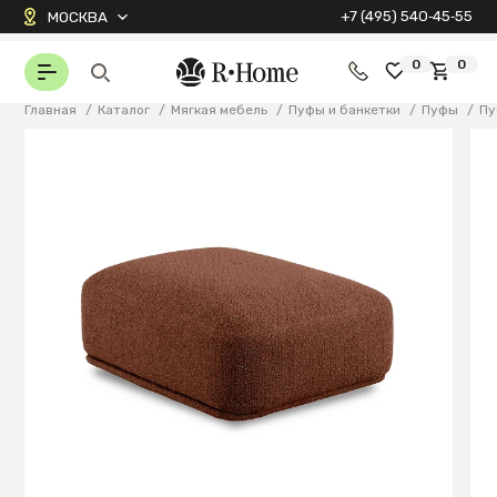
+7 (495) 540‑45‑55
МОСКВА
0
0
Главная
/
Каталог
/
Мягкая мебель
/
Пуфы и банкетки
/
Пуфы
/
Пу