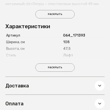
несъемный.<br>Опоры – пластиковые высотой 49 мм.
РАСКРЫТЬ
Характеристики
Артикул
O64_171393
Ширина, см
108
Высота, см
47,5
Стиль
Лофт
Цвет ножек
Коричневый
РАСКРЫТЬ
Материал ножек
Пластик
Материал каркаса
Дерево
Старый артикул
pufpr_FabroV_Buckle
Доставка
terra
Глубина, см
108
Вес, кг
27
Оплата
Материал обивки
Искусственная