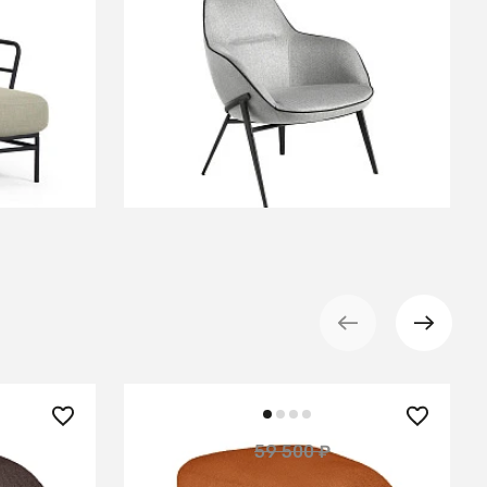
й стали
Кресло A146 /5065
В КОРЗИНУ
53 550 ₽
59 500 ₽
— 10%
— 10%