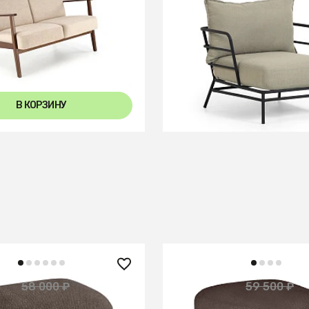
LMAR MILANO 2S tap.
Кресло Mareluz из черно
5 бежевый/орех
В КОРЗИНУ
В КОРЗИНУ
 ₽
53 550 ₽
58 000 ₽
59 500 ₽
— 10%