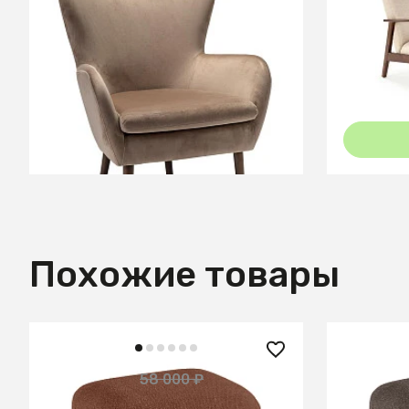
Кресло Дижон Beige
Диван HA
Castel 1
В КОРЗИНУ
Похожие товары
52 200 ₽
52 200
58 000 ₽
— 10%