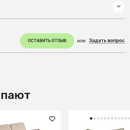
Задать вопрос
или
ОСТАВИТЬ ОТЗЫВ
упают
 ₽
84 990 ₽