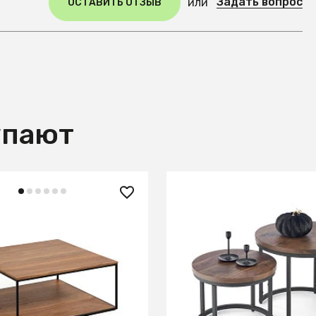
Задать вопрос
или
ОСТАВИТЬ ОТЗЫВ
упают
0 ₽
18 120 ₽
рнальный столик из
Комплект Halmar OREO 2
о шпона и черного
ореховый/черн.
80 x 80 см