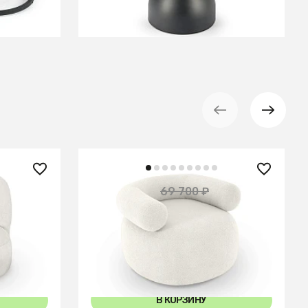
В КОРЗИНУ
62 730 ₽
69 700 ₽
— 10%
— 10%
Кресло Tirella вращающееся
В КОРЗИНУ