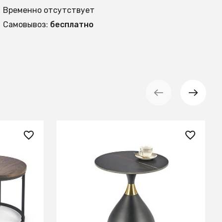
Временно отсутствует
Самовывоз:
бесплатно
17 610 ₽
стола
Стол журн. Halmar SCALITA
черн./черн./золотой