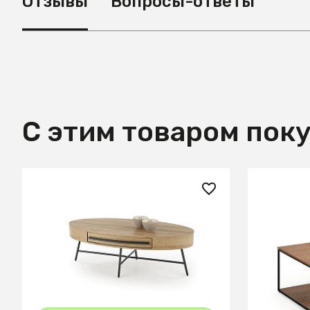
Отзывы
Вопросы-ответы
С этим товаром пок
31 570 ₽
105 99
Стол журнальный Halmar
Yoana Жу
CAROLINA (дуб золотой/черный)
ореховог
металла 