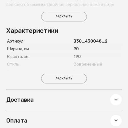
зеркало объемным. Двойная зеркальная рама в виде
каскада создает интересный визуальный эффект. Все
зеркальные элементы фацетированы.
РАСКРЫТЬ
Характеристики
Артикул
B30_430048_2
Ширина, см
90
Высота, см
190
Стиль
Современный
Форма
Прямоугольный
РАСКРЫТЬ
Глубина, см
4
Вес, кг
30
Доставка
Оплата