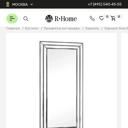
+7 (495) 540‑45‑55
МОСКВА
0
0
Главная
/
Каталог
/
Предметы интерьера
/
Зеркала
/
Зеркало Ruiz 