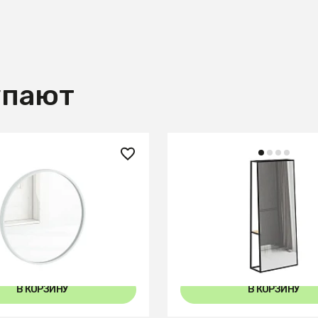
упают
₽
44 400 ₽
Focus 400
Зеркало Stage
В КОРЗИНУ
В КОРЗИНУ