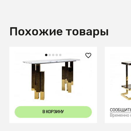
Похожие товары
87 990 ₽
65 990
Консоль Round Gold
Консоль 
0.79x1.5x0.45м
СООБЩИТЬ
В КОРЗИНУ
Временно