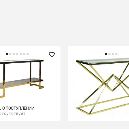
 ₽
50 590 ₽
Dual 0.78x1.4x0.36м
Консоль Pyramid Gold
0.76x1.2x0.35м
 О ПОСТУПЛЕНИИ
В КОРЗИНУ
 отсутствует