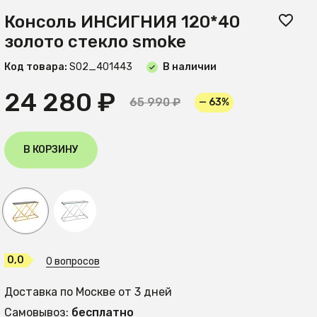
Консоль ИНСИГНИЯ 120*40
золото стекло smoke
Код товара:
S02_401443
В наличии
24 280 ₽
65 990 ₽
— 63%
В КОРЗИНУ
0,0
0 вопросов
Доставка по Москве от 3 дней
Самовывоз:
бесплатно