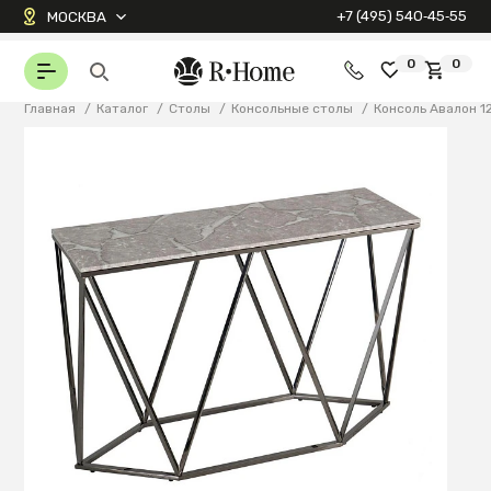
+7 (495) 540‑45‑55
МОСКВА
0
0
Главная
/
Каталог
/
Столы
/
Консольные столы
/
Консоль Авалон 1