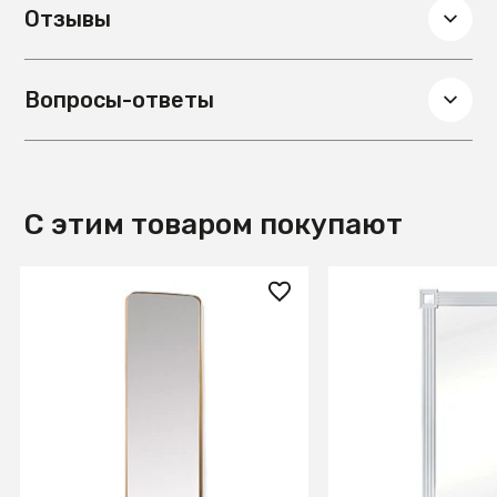
Отзывы
Вопросы-ответы
С этим товаром покупают
54 990 ₽
57 480 ₽
Зеркало настенное Orsini
Зеркало Column W
металлическое золотое 55 x
mv419-200-white
150,5 см