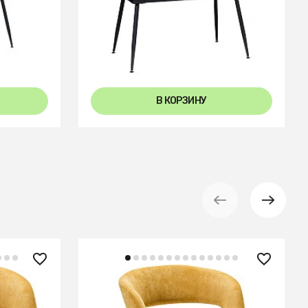
omatic
Стол Месси раздвиж. 120-150
Керамогранит Темный Мрамор
В КОРЗИНУ
15 020 ₽
дуб
Кресло Hugs желтый/Линк