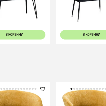
Стол Месси 140-180 Aut
го раздвиж. 120-150
Dark matte glass
ранит Темный Мрамор
+2
В КОРЗИНУ
В КОРЗИНУ
 ₽
14 360 ₽
gs желтый/черный
Стул Hugs желтый/нат.