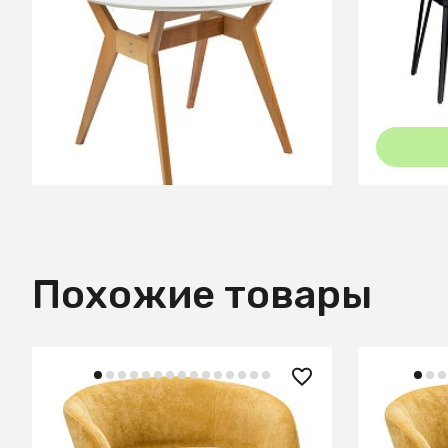
Стол Нарвик круглый д.960
Стол Дие
Белый
Керамог
В КОРЗИНУ
Похожие товары
14 360 ₽
14 360
Стул Hugs желтый/т.орех
Стул Hu