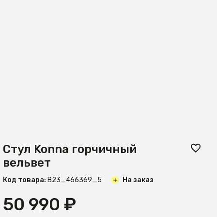
Стул Konna горчичный
вельвет
Код товара:
B23_466369_5
На заказ
50 990 ₽