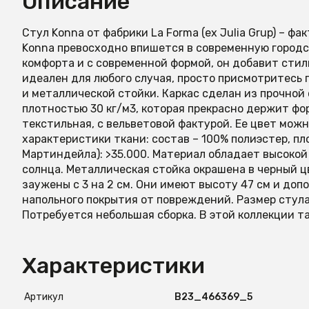
Описание
Стул Konna от фабрики La Forma (ex Julia Grup) – ф
Konna превосходно впишется в современную городс
комфорта и с современной формой, он добавит стиль 
идеален для любого случая, просто присмотритесь 
и металлической стойки. Каркас сделан из прочной
плотностью 30 кг/м3, которая прекрасно держит фо
текстильная, с вельветовой фактурой. Ее цвет мож
характеристики ткани: состав – 100% полиэстер, пл
Мартиндейла): >35.000. Материал обладает высокой
солнца. Металлическая стойка окрашена в черный ц
заужены с 3 на 2 см. Они имеют высоту 47 см и до
напольного покрытия от повреждений. Размер стула: 
Потребуется небольшая сборка. В этой коллекции т
Характеристики
Артикул
B23_466369_5