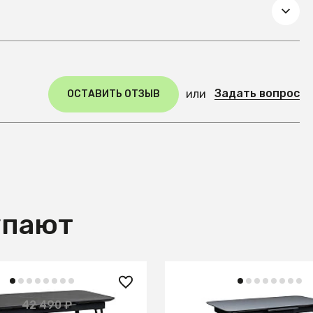
Задать вопрос
или
ОСТАВИТЬ ОТЗЫВ
упают
22 850 ₽
 ₽
42 490 ₽
— 38%