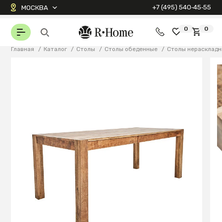
+7 (495) 540‑45‑55
МОСКВА
0
0
Главная
/
Каталог
/
Столы
/
Столы обеденные
/
Столы нерасклад