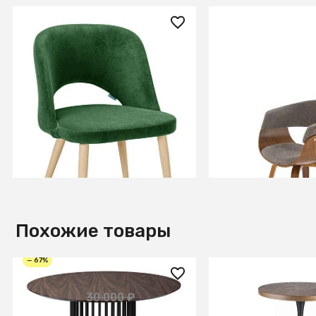
14 370 ₽
22 980 ₽
Кресло Lars зелёный/нат.дуб
Стул кухонный H
(серый/орех)
+6
В КОРЗИНУ
В КОРЗИ
Похожие товары
— 67%
9 900 ₽
31 770 ₽
30 000 ₽