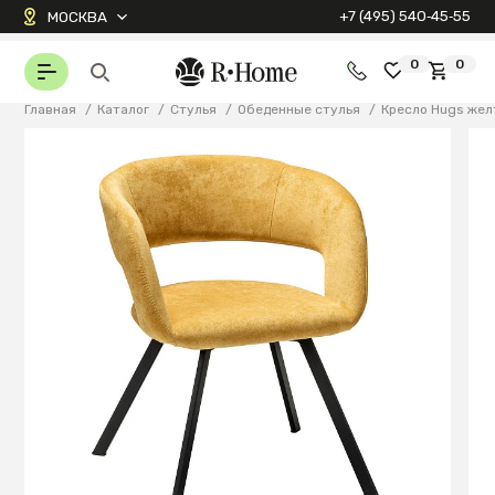
+7 (495) 540‑45‑55
МОСКВА
0
0
Главная
/
Каталог
/
Стулья
/
Обеденные стулья
/
Кресло Hugs же