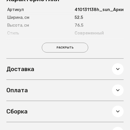
Артикул
410131138h_sun_Арки
Ширина, см
52.5
Высота, см
76.5
Стиль
Современный
Цвет ножек
Черный
РАСКРЫТЬ
Материал ножек
Металл
Глубина, см
57.5
Вес, кг
7.6
Доставка
Подлокотники
Есть
Цвет обивки
Желтый
Оплата
Материал обивки
Микровелюр
Сборка