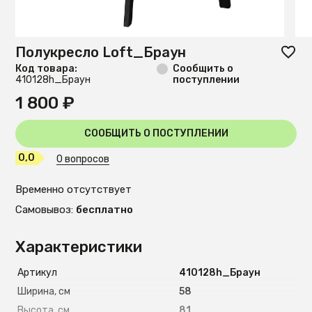
Полукресло Loft_Браун
Код товара:
Сообщить о
410128h_Браун
поступлении
1 800 ₽
СООБЩИТЬ О ПОСТУПЛЕНИИ
0,0
0 вопросов
Временно отсутствует
Самовывоз:
бесплатно
Характеристики
Артикул
410128h_Браун
Ширина, см
58
Высота, см
81