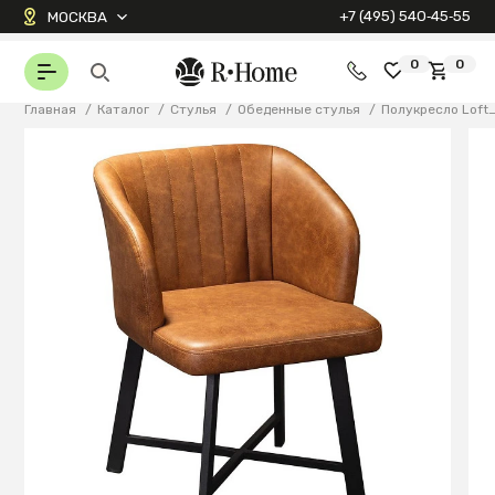
+7 (495) 540‑45‑55
МОСКВА
0
0
Главная
/
Каталог
/
Стулья
/
Обеденные стулья
/
Полукресло Loft