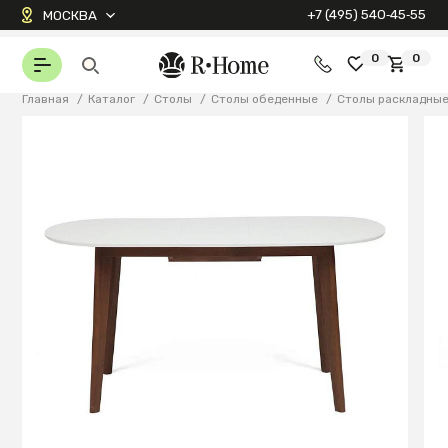
+7 (495) 540‑45‑55
МОСКВА
0
0
Главная
/
Каталог
/
Столы
/
Столы обеденные
/
Столы раскладны