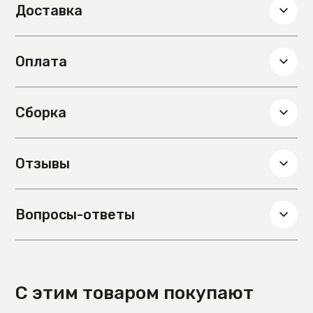
Доставка
Глубина, см
80
Вес, кг
27
Оплата
Сборка
Требуется
Гарантия
18 мес.
Цвет столешницы
Белый
Сборка
Материал столешницы
МДФ, Краска
Отзывы
Вопросы-ответы
С этим товаром покупают