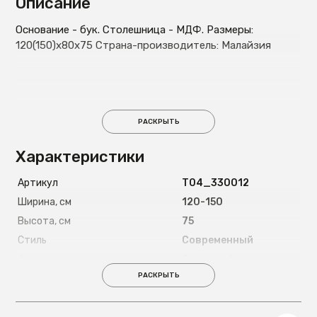
Описание
Основание - бук. Столешница - МДФ. Размеры:
120(150)х80х75 Страна-производитель: Малайзия
РАСКРЫТЬ
Характеристики
Артикул
T04_330012
Ширина, см
120-150
Высота, см
75
Стиль
Современный
Форма
Овальный
РАСКРЫТЬ
Страна
Малайзия
Цвет ножек
Темное дерево
Материал ножек
Массив бука