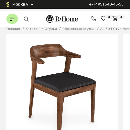
+7 (495) 540‑45‑55
МОСКВА
0
0
Главная
/
Каталог
/
Стулья
/
Обеденные стулья
/
AL 504 Стул Hor