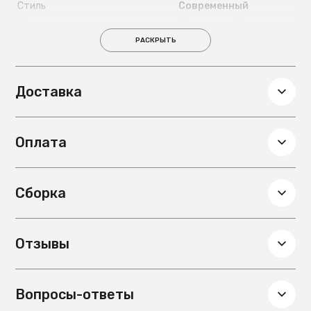
Стиль
Современный
Цвет ножек
Коричневый
РАСКРЫТЬ
Материал ножек
Дерево
Глубина, см
59.6
Вес, кг
6
Доставка
Подлокотники
Нет
Материал обивки
Экокожа
Оплата
Сборка
Отзывы
Вопросы-ответы