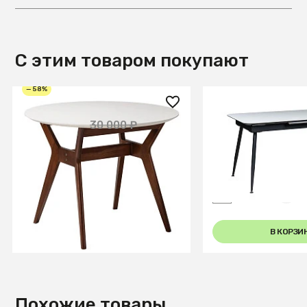
С этим товаром покупают
— 58%
12 550 ₽
22 850 ₽
30 000 ₽
Стол Нарвик д.860 Белый
Стол Месси 140-
Темный орех
Automatic Light m
+3
В КОРЗИНУ
В КОРЗИ
Похожие товары