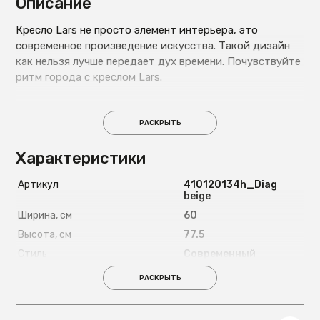
Описание
Кресло Lars не просто элемент интерьера, это
современное произведение искусства. Такой дизайн
как нельзя лучше передает дух времени. Почувствуйте
ритм города с креслом Lars.
РАСКРЫТЬ
Характеристики
Артикул
410120134h_Diag
beige
Ширина, см
60
Высота, см
77.5
Стиль
Современный
Высота сиденья, см
44.5
РАСКРЫТЬ
Максимально допустимая
120
нагрузка, кг