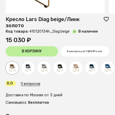
Кресло Lars Diag beige/Линк
золото
Код товара:
410120134h_Diag beige
В наличии
15 030 ₽
В КОРЗИНУ
В рассрочку
от 1 253 ₽
в мес.
0,0
0 вопросов
Доставка по Москве от 3 дней
Самовывоз:
бесплатно