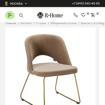
+7 (495) 540‑45‑55
МОСКВА
0
0
Главная
/
Каталог
/
Стулья
/
Обеденные стулья
/
Кресло Lars Diag