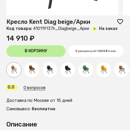
Кресло Kent Diag beige/Арки
Код товара:
410119137h_Diagbeige_Арки
На заказ
14 910 ₽
В КОРЗИНУ
В рассрочку
от 1 243 ₽
в мес.
0,0
0 вопросов
Доставка по Москве от 15 дней
Самовывоз:
бесплатно
Описание