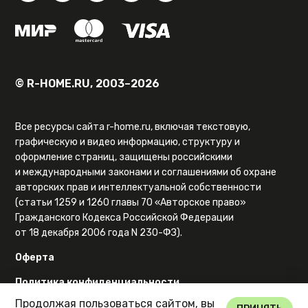
© R-HOME.RU, 2003–2026
Все ресурсы сайта r-home.ru, включая текстовую,
графическую и видео информацию, структуру и
оформление страниц, защищены российскими
и международными законами и соглашениями об охране
авторских прав и интеллектуальной собственности
(статьи 1259 и 1260 главы 70 «Авторское право»
Гражданского Кодекса Российской Федерации
от 18 декабря 2006 года N 230-ФЗ).
Оферта
Политика конфиденциальности
Продолжая пользоваться сайтом, вы
Карта сайта