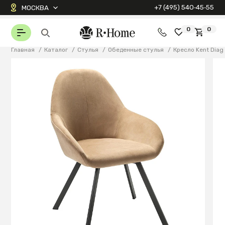
+7 (495) 540‑45‑55
МОСКВА
0
0
Главная
/
Каталог
/
Стулья
/
Обеденные стулья
/
Кресло Kent Diag