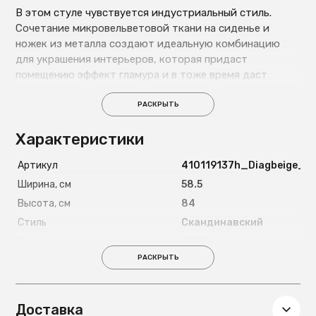
В этом стуле чувствуется индустриальный стиль.
Сочетание микровельветовой ткани на сиденье и
ножек из металла создают идеальную комбинацию
для украшения интерьеров, которая придаст
помещению эффект гламура и в тоже время даст
почувствовать ритм города.
РАСКРЫТЬ
Характеристики
Артикул
410119137h_Diagbeige_А
Ширина, см
58.5
Высота, см
84
Стиль
Скандинавский
Высота сиденья, см
44.5
РАСКРЫТЬ
Максимально допустимая
120
нагрузка, кг
Страна
Россия
Доставка
Цвет ножек
Черный