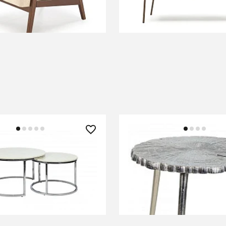
В КОРЗИНУ
В КОРЗИНУ
 ₽
16 490 ₽
 2 стола кофейнных
Кофейный столик Lotus
ble
СООБЩИТЬ О ПОСТУПЛЕНИИ
В КОРЗИНУ
Временно отсутствует