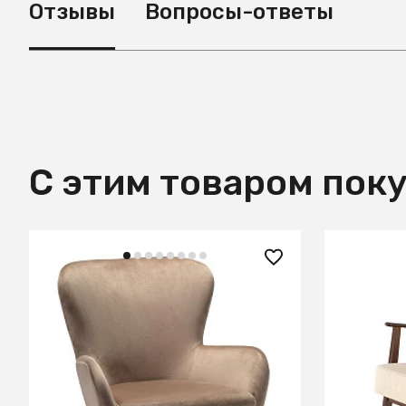
Отзывы
Вопросы-ответы
С этим товаром пок
31 400 ₽
42 490
Кресло Дижон Beige
Кресло H
Castel 1