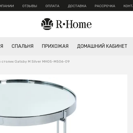
ОМПАНИИ
ОТЗЫВЫ
ОПЛАТА
ДОСТАВКА
РАССРОЧКА
КОНТ
НЯ
СПАЛЬНЯ
ПРИХОЖАЯ
ДОМАШНИЙ КАБИНЕТ
 столик Gatsby M Silver MH05-M506-09