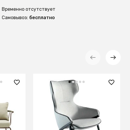
Временно отсутствует
Самовывоз:
бесплатно
163 990 ₽
ого шнура
Кресло со стальным каркасом
краской
A125 /5009