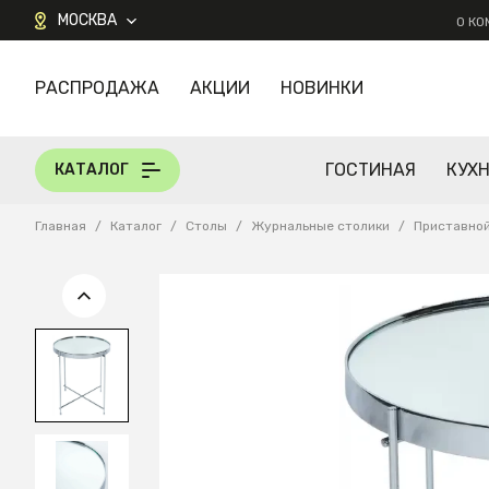
МОСКВА
О К
РАСПРОДАЖА
АКЦИИ
НОВИНКИ
КАТАЛОГ
ГОСТИНАЯ
КУХ
КАТАЛОГ
Главная
/
Каталог
/
Столы
/
Журнальные столики
/
Приставной