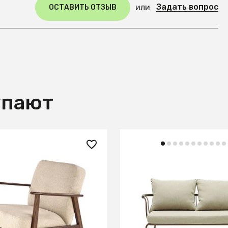
Задать вопрос
или
ОСТАВИТЬ ОТЗЫВ
упают
 ₽
133 990 ₽
ALMAR MILANO 1S tap.
Salguer Диван из зелен
5 бежевый/орех
и стали с коричневой о
134 см