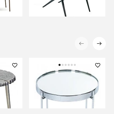
В КОРЗИНУ
9 230 ₽
 0x0x0м
Приставной столик Gatsby S
Silver
СООБЩИТЬ О ПОСТУПЛЕНИИ
Временно отсутствует