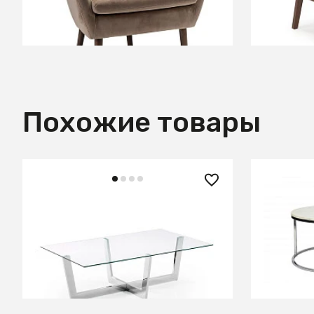
В КОРЗИНУ
Похожие товары
41 990 ₽
50 590
Журнальный столик Plum
Комлпект
хромированный
Silvy Mar
В КОРЗИНУ