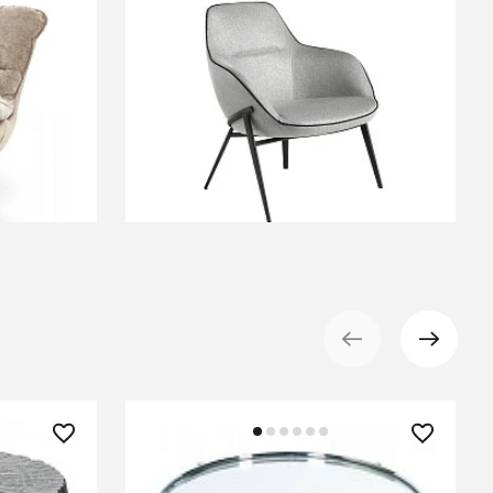
131 990 ₽
R
Кресло A146 /5065
В КОРЗИНУ
9 230 ₽