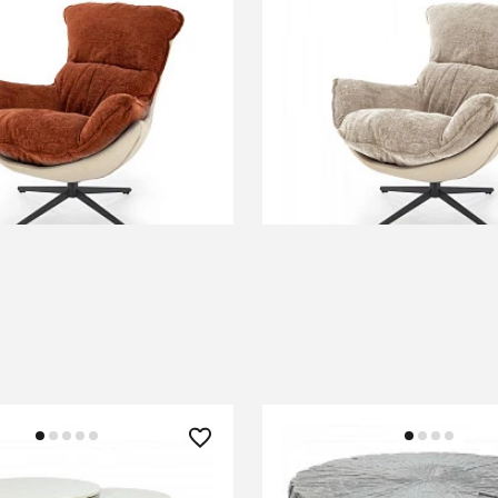
 ₽
76 090 ₽
HALMAR LOBSTER корица/
Кресло HALMAR LOBSTE
бежевый/черный
В КОРЗИНУ
В КОРЗИНУ
 ₽
16 490 ₽