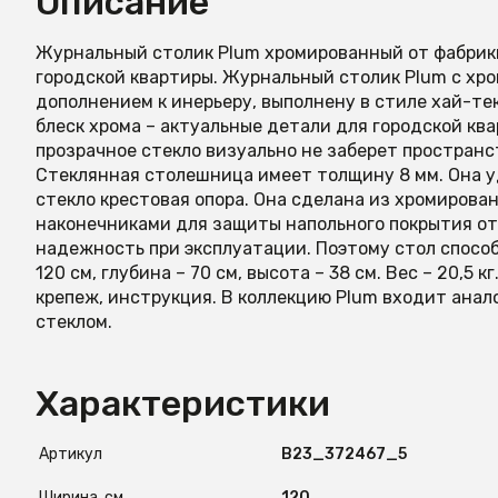
Описание
Журнальный столик Plum хромированный от фабрики
городской квартиры. Журнальный столик Plum с х
дополнением к инерьеру, выполнену в стиле хай-т
блеск хрома – актуальные детали для городской кв
прозрачное стекло визуально не заберет простран
Стеклянная столешница имеет толщину 8 мм. Она у
стекло крестовая опора. Она сделана из хромиров
наконечниками для защиты напольного покрытия от
надежность при эксплуатации. Поэтому стол способ
120 см, глубина – 70 см, высота – 38 см. Вес – 20,5
крепеж, инструкция. В коллекцию Plum входит ана
стеклом.
Характеристики
Артикул
B23_372467_5
Ширина, см
120