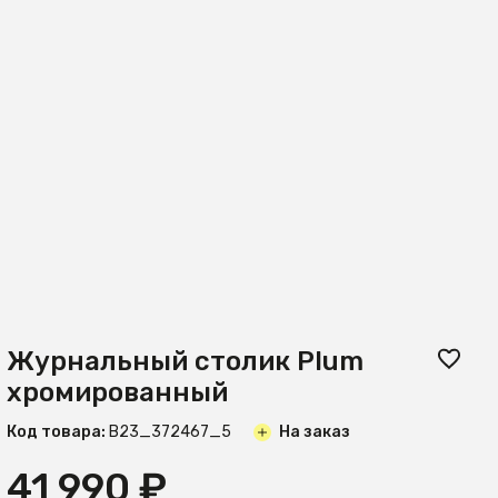
Журнальный столик Plum
хромированный
Код товара:
B23_372467_5
На заказ
41 990 ₽