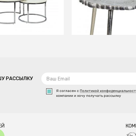
 2 стола кофейнных
Кофейный столик Lotus
ble
СООБЩИТЬ О ПОСТУПЛЕНИИ
В КОРЗИНУ
Временно отсутствует
ШУ РАССЫЛКУ
Я согласен с
Политикой конфиденциальнос
компании и хочу получать рассылку
ЕЙ
КОМ