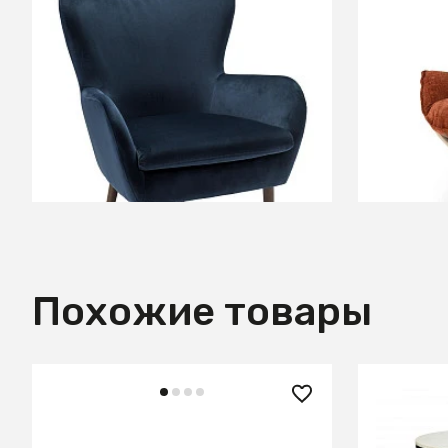
31 400 ₽
76 090
Кресло Дижон Blue
Кресло 
черный
В КОРЗИНУ
Похожие товары
41 990 ₽
50 590