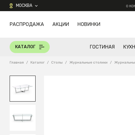
МОСКВА
О К
РАСПРОДАЖА
АКЦИИ
НОВИНКИ
КАТАЛОГ
ГОСТИНАЯ
КУХ
КАТАЛОГ
Главная
/
Каталог
/
Столы
/
Журнальные столики
/
Журнальный