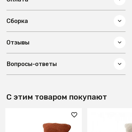
Гарантия
12 мес.
Цвет столешницы
Белый
Сборка
Материал столешницы
Натуральный
камень
Отзывы
Вопросы-ответы
С этим товаром покупают
76 090 ₽
76 090 ₽