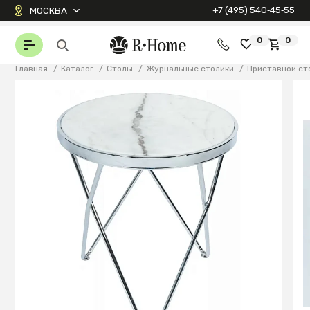
+7 (495) 540‑45‑55
МОСКВА
0
0
Главная
/
Каталог
/
Столы
/
Журнальные столики
/
Приставной сто