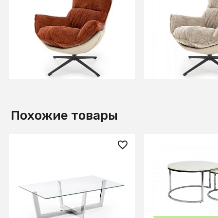
Кресло HALMAR LOBSTER
Кресло HALMAR 
корица/черный
бежевый/черный
В КОРЗИНУ
В КОРЗИ
Похожие товары
41 990 ₽
50 590 ₽
Журнальный столик Plum
Комлпект 2 стол
хромированный
Silvy Marble
В КОРЗИНУ
В КОРЗИ