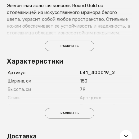
Элегантная золотая консоль Round Gold со
столешницей из искусственного мрамора белого
цвета, украсит собой любое пространство. Стильные
ножки обеспечивает ее устойчивость и надежность, а
столешница обладает износостойким покрытием.
Модель идеально дополнит спальню, коридор или
прихожую.
РАСКРЫТЬ
Характеристики
Артикул
L41_400019_2
Ширина, см
150
Высота, см
79
Стиль
Арт-деко
Форма
Прямоугольный
РАСКРЫТЬ
Цвет ножек
Золотой
Материал ножек
Металл
Материал каркаса
Металл
Доставка