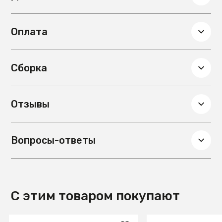
Глубина, см
45
Вес, кг
55
Оплата
Цвет столешницы
Белый мрамор
Материал столешницы
Мрамор
Сборка
Отзывы
Вопросы-ответы
С этим товаром покупают