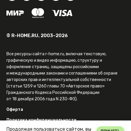
© R-HOME.RU, 2003–2026
Все ресурсы сайта r-home.ru, включая текстовую,
графическую и видео информацию, структуру и
оформление страниц, защищены российскими
и международными законами и соглашениями об охране
авторских прав и интеллектуальной собственности
(статьи 1259 и 1260 главы 70 «Авторское право»
Гражданского Кодекса Российской Федерации
от 18 декабря 2006 года N 230-ФЗ).
Оферта
Политика конфиденциальности
Продолжая пользоваться сайтом, вы
Карта сайта