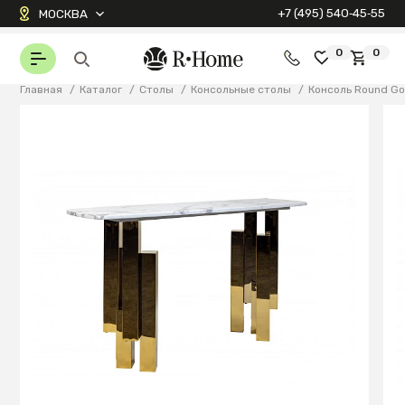
+7 (495) 540‑45‑55
МОСКВА
0
0
Главная
/
Каталог
/
Столы
/
Консольные столы
/
Консоль Round Go