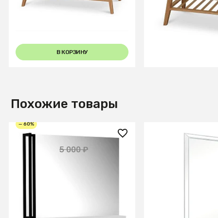
15
14
В КОРЗИНУ
В КОРЗИ
Похожие товары
— 60%
2 000 ₽
58 800 ₽
5 000 ₽
Зеркало City навесное 80 см.
Зеркало Mirage W
Белый