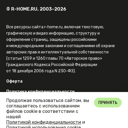
© R-HOME.RU, 2003–2026
Все ресурсы сайта r-home.ru, включая текстовую,
графическую и видео информацию, структуру и
оформление страниц, защищены российскими
и международными законами и соглашениями об охране
авторских прав и интеллектуальной собственности
(статьи 1259 и 1260 главы 70 «Авторское право»
Гражданского Кодекса Российской Федерации
от 18 декабря 2006 года N 230-ФЗ).
Оферта
Политика конфиденциальности
Продолжая пользоваться сайтом, вы
Карта сайта
ПРИНЯТЬ
соглашаетесь с использованием
файлов cookie в соответствии с
нашей
Политикой конфиденциальности
и
Политикой использования cookie
.