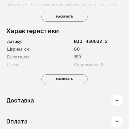
объемным. Рама полностью выполнена из стекла, что
создает интересный визуальный эффект.
РАСКРЫТЬ
Характеристики
Артикул
B30_430032_2
Ширина, см
80
Высота, см
150
Стиль
Современный
Форма
Прямоугольный
РАСКРЫТЬ
Глубина, см
4
Вес, кг
8
Доставка
Оплата